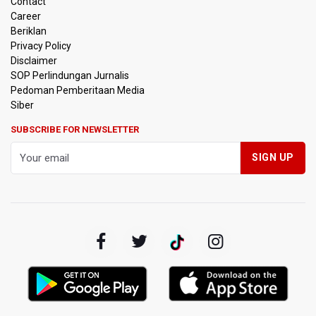
Contact
Nadiem Makarim Jalani Sidang Banding Perdana Kasus
Career
Korupsi Chromebook
Beriklan
Privacy Policy
Polisi Ungkap Peredaran 86,4 Kg Sabu dan 5.171 Butir
Disclaimer
Ekstasi, Enam Tersangka Ditangkap
SOP Perlindungan Jurnalis
Pedoman Pemberitaan Media
Korlantas Polri Terapkan Teknologi Face Recognition
Siber
pada ETLE
SUBSCRIBE FOR NEWSLETTER
Kemenko IPK Sebut Sudah Ada Kajian Awal Perpanjangan
Kereta Cepat ke Surabaya
Kebakaran Hutan dan Lahan di Gunung Bromo Capai 10
Hektare
OJK Sebut IASC Terima 1.379 Laporan Kasus Penipuan
Keuangan Memanfaatkan AI
BRIN Kaji Peluang Industri Panel Surya Generasi Baru
Dikembangkan di Indonesia
BKSDA Riau Sebut Seekor Gajah Binaan PLG Minas Mati