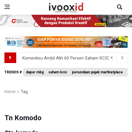
Kemenkeu Ambil Alih 60 Persen Saham KCIC
Anggota Komisi III DPR Usulkan Mekanisme Pra Judicia
TRENDS # :
dapur mbg
saham kcic
penundaan pajak martketplace
vo
KPK Sebut Pejabat Kemenhut Diduga Menerima 12.500 Dol
Amnesty International Desak Hentikan Sementara dan E
Home
Tag
Harga Telur dan Daging Ayam Masih Tertekan, Pemerintah
Tn Komodo