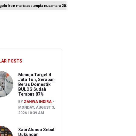
l golo koe maria assumpta nusantara 2026
Nasional
nungan, Dua Warga Terluka
n, dan Pulau Jawa
LAR POSTS
Menuju Target 4
Juta Ton, Serapan
Beras Domestik
BULOG Sudah
Tembus 87%
BY
ZAHWA INDIRA
MONDAY, AUGUST 3,
2026 10:39 AM
Xabi Alonso Sebut
Dukungan