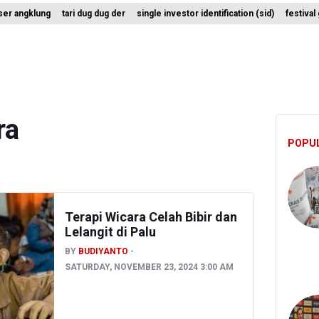
ser angklung
tari dug dug der
single investor identification (sid)
festiva
 Sensus Ekonomi 2026 untuk Perbarui Data Struktur Perekonomian 
enembakan Terjadi di Festival Budaya Lembah Baliem di Papua Pegu
 Hutan dan Lahan Terjadi di Sejumlah Wilayah di Sumatra, Kalimanta
ra
POPU
Terapi Wicara Celah Bibir dan
Lelangit di Palu
BY
BUDIYANTO
SATURDAY, NOVEMBER 23, 2024 3:00 AM