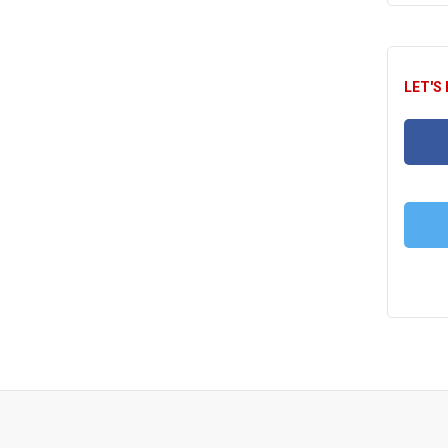
LET'S
FA
T