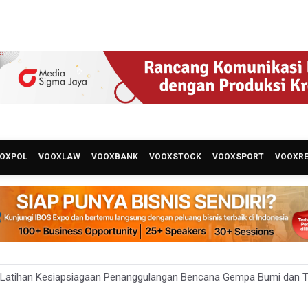
OXPOL
VOOXLAW
VOOXBANK
VOOXSTOCK
VOOXSPORT
VOOXR
 Latihan Kesiapsiagaan Penanggulangan Bencana Gempa Bumi dan Ts
abar Sediakan Knalpot Standar Gratis di Pos Polisi saat Razia Knal