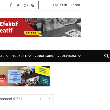
REGISTER
LOGIN
EAD
VOOXLIFE
VOOXFIGURE
VOOXVISUAL
unami di Bali
pot Brong