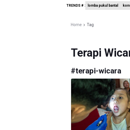
TRENDS # :
lomba pukul bantal
kon
BPS Sebut
Insiden P
Home
Tag
Kebakaran
Terapi Wica
#
terapi-wicara