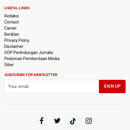
Anggota DPR Minta Rencana Kenaikan Gaji Kepala Daerah
USEFUL LINKS
Dikaji Komprehensif
Redaksi
Contact
BGN Wajibkan Ompreng MBG Cantumkan Batas Waktu
Career
Konsumsi Mulai Pekan Depan
Beriklan
Privacy Policy
BEI Catat Pertumbuhan Investor Saham Capai 10,05 Juta
Disclaimer
SID
SOP Perlindungan Jurnalis
Pedoman Pemberitaan Media
Flores Bersiap Gelar Festival Golo Koe 2026, Promosikan
Siber
Wisata Berkelanjutan
SUBSCRIBE FOR NEWSLETTER
Kemkomdigi Targetkan Reaktivasi IGRS Rampung 2026
TNI Gelar Latihan Kesiapsiagaan Penanggulangan
Bencana Gempa Bumi dan Tsunami di Bali
Pemprov Jabar Sediakan Knalpot Standar Gratis di Pos
Polisi saat Razia Knalpot Brong
BPS Sebut Sensus Ekonomi 2026 untuk Perbarui Data
Struktur Perekonomian Nasional