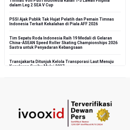
Timnas Voli Putri Indonesia Kalah 1-3 Lawan Filipina
dalam Leg 2 SEA V Cup
PSSI Ajak Publik Tak Hujat Pelatih dan Pemain Timnas
Indonesia Terkait Kekalahan di Piala AFF 2026
Tim Sepatu Roda Indonesia Raih 19 Medali di Gelaran
China-ASEAN Speed Roller Skating Championships 2026
Sastra untuk Penyadaran Kebangsaan
Transjakarta Ditunjuk Kelola Transporasi Laut Menuju
Kepulauan Seribu Mulai 2027
Menhut Serahkan Penyelidikan Penyebab Kebakaran
Hutan dan Lahan di Gunung Bromo pada Penegak Hukum
Pemerintah Tetapkan Harga Patokan Batu Bara Agustus
2026 USD 124,44 per Ton, Turun 5,62 Persen
Meretas Jalan Terjal Ekonomi Digital: Perjuangan Siti
Alifah Meraih Cita-cita “Utopis” Menjadi Guru Sejahtera