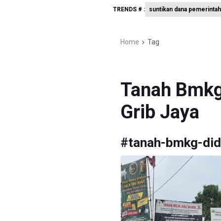
TRENDS # :
suntikan dana pemerintah
OJK Wajib
Garuda Pe
Home
Tag
Aldila da
Tanah Bmkg
Grib Jaya
#
tanah-bmkg-did