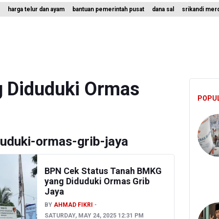
harga telur dan ayam
bantuan pemerintah pusat
dana sal
srikandi mer
kan Pindar Serahkan Data Transaksi Pendanaan
rtiwi dan Putri Nusantara akan Bela Indonesia di Srikandi Merdeka C
n Janice Berlaga di Sektor Ganda WTA 1000 Toronto dengan Partner 
 Diduduki Ormas
POPU
uduki-ormas-grib-jaya
BPN Cek Status Tanah BMKG
yang Diduduki Ormas Grib
Jaya
BY
AHMAD FIKRI
SATURDAY, MAY 24, 2025 12:31 PM