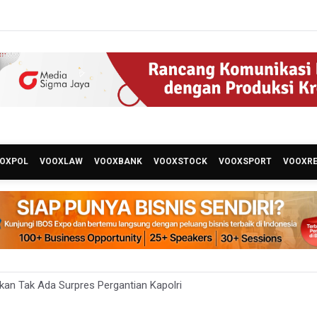
OXPOL
VOOXLAW
VOOXBANK
VOOXSTOCK
VOOXSPORT
VOOXR
kan Tak Ada Surpres Pergantian Kapolri
ah Tambah Penempatan Dana SAL di Himbara