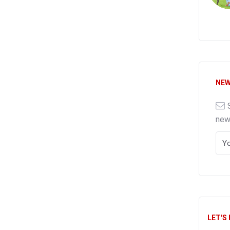
NEW
ne
LET'S