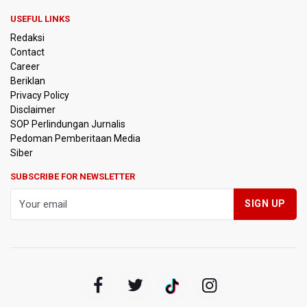
USEFUL LINKS
BPIP: Satu Siswa Sekolah Rakyat Jadi Calon Paskibraka
Redaksi
Nasional
Contact
Career
Kemarau Panjang, BNPB Minta Kalbar Tinjau Perda Bakar
Beriklan
Lahan
Privacy Policy
Disclaimer
Kemensos Targetkan 150 Ribu Siswa Masuk Program
SOP Perlindungan Jurnalis
Sekolah Rakyat Tahun 2027
Pedoman Pemberitaan Media
Siber
Pemprov DKI Jakarta Pastikan Data Pajak dan Aset
Daerah Aman dari Kebakaran Bapenda
SUBSCRIBE FOR NEWSLETTER
Pertumbuhan Ekonomi 5,3 Persen Belum Cukup
Dongkrak Optimisme Pasar, Ekonom Sebut Investor
Masih Selektif
Anggota DPR Desak Polisi Usut Tuntas Temuan Ratusan
Senjata di Sekolah Swasta Jakarta Selatan
Amnesty International Kecam Penangkapan Dua
Warganet atas Konten Pidato Presiden, Nilai
Kriminalisasi Kritik Persempit Ruang Sipil