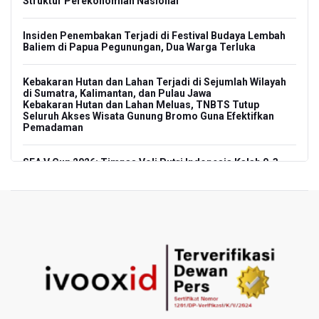
Struktur Perekonomian Nasional
Insiden Penembakan Terjadi di Festival Budaya Lembah
Baliem di Papua Pegunungan, Dua Warga Terluka
Kebakaran Hutan dan Lahan Terjadi di Sejumlah Wilayah
di Sumatra, Kalimantan, dan Pulau Jawa
Kebakaran Hutan dan Lahan Meluas, TNBTS Tutup
Seluruh Akses Wisata Gunung Bromo Guna Efektifkan
Pemadaman
SEA V Cup 2026: Timnas Voli Putri Indonesia Kalah 0-3
Lawan Thailand
Xabi Alonso Sebut Dukungan Penggemar Chelsea
Menakjubkan di GBK, Menang Lawan AC Milan 3-0
Pakar: Pengungkapan TPPU Eks Jampidsus Febrie
Adriansyah Harus Buktikan Pidana Asal
Tim 9 Kejagung Periksa Febrie Adransayah sebagai
Tersangka dan Saksi Terkait Kasus TPPU