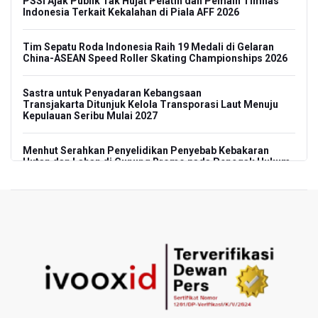
PSSI Ajak Publik Tak Hujat Pelatih dan Pemain Timnas
Indonesia Terkait Kekalahan di Piala AFF 2026
Tim Sepatu Roda Indonesia Raih 19 Medali di Gelaran
China-ASEAN Speed Roller Skating Championships 2026
Sastra untuk Penyadaran Kebangsaan
Transjakarta Ditunjuk Kelola Transporasi Laut Menuju
Kepulauan Seribu Mulai 2027
Menhut Serahkan Penyelidikan Penyebab Kebakaran
Hutan dan Lahan di Gunung Bromo pada Penegak Hukum
Pemerintah Tetapkan Harga Patokan Batu Bara Agustus
2026 USD 124,44 per Ton, Turun 5,62 Persen
Meretas Jalan Terjal Ekonomi Digital: Perjuangan Siti
Alifah Meraih Cita-cita “Utopis” Menjadi Guru Sejahtera
Anggota DPR Minta Rencana Kenaikan Gaji Kepala Daerah
Dikaji Komprehensif