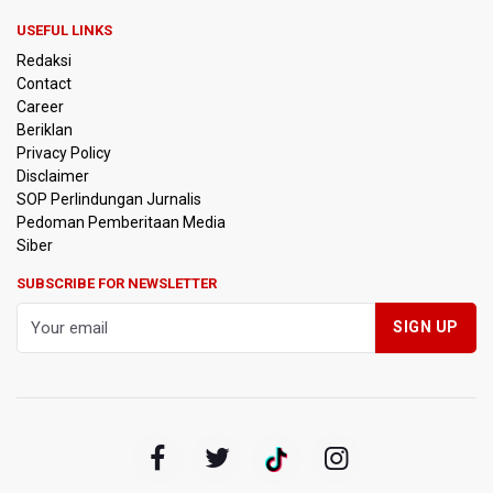
BGN Wajibkan Ompreng MBG Cantumkan Batas Waktu
USEFUL LINKS
Konsumsi Mulai Pekan Depan
Redaksi
Contact
BEI Catat Pertumbuhan Investor Saham Capai 10,05 Juta
Career
SID
Beriklan
Privacy Policy
Flores Bersiap Gelar Festival Golo Koe 2026, Promosikan
Disclaimer
Wisata Berkelanjutan
SOP Perlindungan Jurnalis
Pedoman Pemberitaan Media
Kemkomdigi Targetkan Reaktivasi IGRS Rampung 2026
Siber
SUBSCRIBE FOR NEWSLETTER
TNI Gelar Latihan Kesiapsiagaan Penanggulangan
Bencana Gempa Bumi dan Tsunami di Bali
Pemprov Jabar Sediakan Knalpot Standar Gratis di Pos
Polisi saat Razia Knalpot Brong
BPS Sebut Sensus Ekonomi 2026 untuk Perbarui Data
Struktur Perekonomian Nasional
Insiden Penembakan Terjadi di Festival Budaya Lembah
Baliem di Papua Pegunungan, Dua Warga Terluka