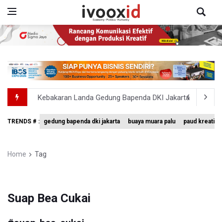
Kebakaran Landa Gedung Bapenda DKI Jakarta
PSSI Evaluasi TImnas Indonesia Setelah Gagal Tembus S
TRENDS # :
gedung bapenda dki jakarta
buaya muara palu
paud kreatif
Timnas Indonesia Tersingkir di Piala AFF 2026 Setelah D
Pemerintah Matangkan Rencana Pembaruan Buku Ajar N
Home
Tag
Pendakian Gunung Gede Pangrango Ditutup karena Keba
Suap Bea Cukai