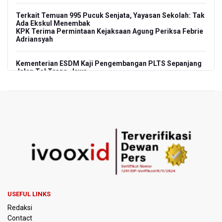
Terkait Temuan 995 Pucuk Senjata, Yayasan Sekolah: Tak
Ada Ekskul Menembak
KPK Terima Permintaan Kejaksaan Agung Periksa Febrie
Adriansyah
Kementerian ESDM Kaji Pengembangan PLTS Sepanjang
Jalan Tol Trans-Jawa
BRIN Kembangkan Teknologi Modifikasi Cuaca hingga
Desalinasi Air Laut Menghadapi Ancaman El Nino
KPK Minta Bambang Rudijanto Tanoesoedibjo Kooperatif,
Sudah Tiga Kali Absen Pemeriksaan
BRIN Pastikan Keamanan Data Proyek Satelit Lampung-1
BRIN Sebut Teknologi ANG Berpotensi Hemat Subsidi LPG
hingga Rp26 triliun
USEFUL LINKS
Redaksi
Kuasa Hukum Klaim 995 Airsoft Gun di Sekolah Swasta
Contact