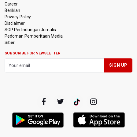
Jaksel Berizin, Bantah Kepemilikan Senjata Api dan
Career
Narkoba
Beriklan
Privacy Policy
Menperin Sebut Insentif Kendaraan Listrik untuk Produk
Disclaimer
Bernilai Tambah Tinggi
SOP Perlindungan Jurnalis
Pedoman Pemberitaan Media
Sri Mulyani Indrawati Kembali ke Bank Dunia
Siber
SUBSCRIBE FOR NEWSLETTER
Persebaya Juara Piala Presiden 2026, Menang Adu Pinalti
Lawan Persib Bandung
Dari Literasi Teks ke Literasi Multimodal
Kemenag Terbitkan 40 Buku Digital Pendidikan Agama
Islam, Dapat Diunduh Gratis
KKI Sebut Ada 10 Nakes Diduga Beri Komentar Nirempati
pada Unggahan Pasien BPJS Kesehatan
Polda Metro Jaya Pulangkan Tiga WNI Korban TPPO dari
Libya