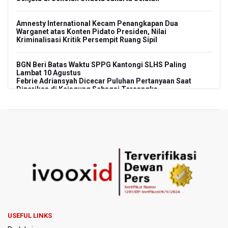
Amnesty International Kecam Penangkapan Dua
Warganet atas Konten Pidato Presiden, Nilai
Kriminalisasi Kritik Persempit Ruang Sipil
BGN Beri Batas Waktu SPPG Kantongi SLHS Paling
Lambat 10 Agustus
Febrie Adriansyah Dicecar Puluhan Pertanyaan Saat
Diperiksa di Kejagung Sebagai Tersangka
BGN Proses Pemberhentian Tidak Hormat 66 Kepala
SPPG, Sudaryono: Tidak Ada Toleransi bagi Pelanggaran
Disiplin
SEA V Cup 2026: Timnas Voli Putri Indonesia Menang
Lawan Vietnam 3-2
Kebakaran Landa Gedung Bapenda DKI Jakarta
PSSI Evaluasi TImnas Indonesia Setelah Gagal Tembus
USEFUL LINKS
Semifinal Piala AFF 2026