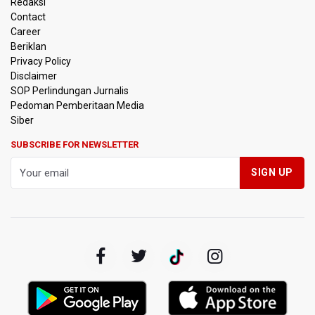
Redaksi
Contact
Timnas Indonesia Tersingkir di Piala AFF 2026 Setelah
Career
Ditahan Imbang Singapura 1-1
Beriklan
Privacy Policy
Pemerintah Matangkan Rencana Pembaruan Buku Ajar
Disclaimer
Nasional
SOP Perlindungan Jurnalis
Pedoman Pemberitaan Media
Pendakian Gunung Gede Pangrango Ditutup karena
Siber
Kebakaran Alun-alun Suryakancana
SUBSCRIBE FOR NEWSLETTER
Menkomdigi Sebut Kehadiran AI Factory Perkuat Posisi
Indonesia
Perumnas Bangun Hunian Bersubsidi dengan Konsep
TOD di Kemayoran
Bank Indonesia Sebut Cadangan Devisa Akhir Juli
Sebesar 145,3 Miliar Dolar AS
Penjelasan Kemenkes: Pasien BPJS Kesehatan Viral
Tunggu 8 Jam karena HCU RSCM Terbatas