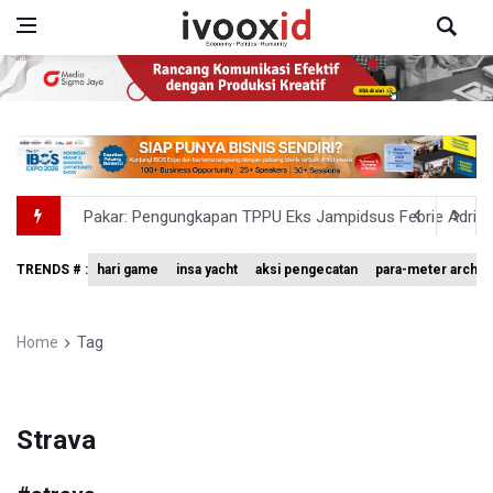
Pakar: Pengungkapan TPPU Eks Jampidsus Febrie Adrian
Tim 9 Kejagung Periksa Febrie Adransayah sebagai Ters
TRENDS # :
hari game
insa yacht
aksi pengecatan
para-meter archer
BPIP: Satu Siswa Sekolah Rakyat Jadi Calon Paskibraka 
BNPB Minta Pemprov Kalimantan Barat Tinjau Kembali
Home
Tag
Kemensos Targetkan 150 Ribu Siswa Masuk Program Se
Strava