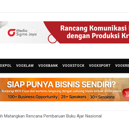
OXPOL
VOOXLAW
VOOXBANK
VOOXSTOCK
VOOXSPORT
VOOXR
ah Matangkan Rencana Pembaruan Buku Ajar Nasional
 Gunung Gede Pangrango Ditutup karena Kebakaran Alun-alun Sury