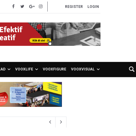
REGISTER
LOGIN
EAD
VOOXLIFE
VOOXFIGURE
VOOXVISUAL
akancana