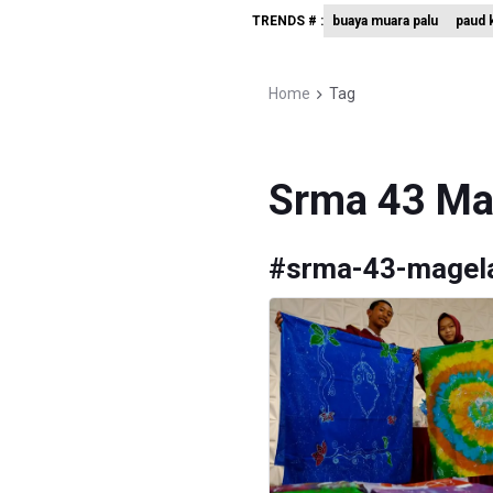
TRENDS # :
buaya muara palu
paud k
Menkomdig
Perumnas
Home
Tag
Bank Indo
Srma 43 Ma
#
srma-43-magel