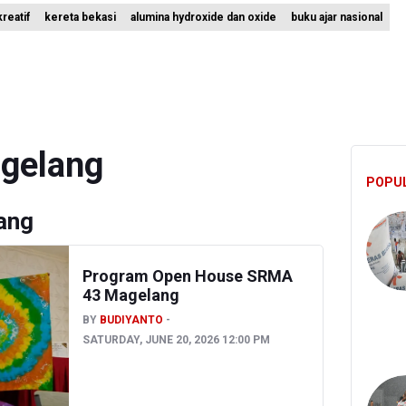
reatif
kereta bekasi
alumina hydroxide dan oxide
buku ajar nasional
i Sebut Kehadiran AI Factory Perkuat Posisi Indonesia
 Bangun Hunian Bersubsidi dengan Konsep TOD di Kemayoran
nesia Sebut Cadangan Devisa Akhir Juli Sebesar 145,3 Miliar Dolar A
gelang
POPU
ang
Program Open House SRMA
43 Magelang
BY
BUDIYANTO
SATURDAY, JUNE 20, 2026 12:00 PM