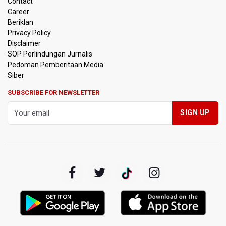
Contact
Career
Pramono Kembalikan Nama Stasiun LRT Pegangsaan 2
Beriklan
Menjadi Kelapa Gading
Privacy Policy
Disclaimer
Pemerintah Siapkan Stimulus Hadapi Dampak El Nino
SOP Perlindungan Jurnalis
Pedoman Pemberitaan Media
Korlantas Catat 16.812 Pelanggaran Plat Nomor Terekam
Siber
ETLE dengan Teknologi Face Recognition
SUBSCRIBE FOR NEWSLETTER
Menko Polkam Imbau Tidak Bertindak Anarkis jika Ingin
Berunjuk Rasa
Nadiem Makarim Jalani Sidang Banding Perdana Kasus
Korupsi Chromebook
Polisi Ungkap Peredaran 86,4 Kg Sabu dan 5.171 Butir
Ekstasi, Enam Tersangka Ditangkap
Korlantas Polri Terapkan Teknologi Face Recognition
pada ETLE
Kemenko IPK Sebut Sudah Ada Kajian Awal Perpanjangan