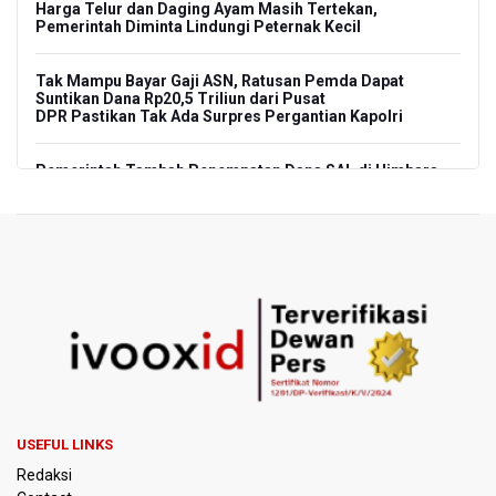
Harga Telur dan Daging Ayam Masih Tertekan,
Pemerintah Diminta Lindungi Peternak Kecil
Tak Mampu Bayar Gaji ASN, Ratusan Pemda Dapat
Suntikan Dana Rp20,5 Triliun dari Pusat
DPR Pastikan Tak Ada Surpres Pergantian Kapolri
Pemerintah Tambah Penempatan Dana SAL di Himbara
OJK Wajibkan Pindar Serahkan Data Transaksi
Pendanaan
Garuda Pertiwi dan Putri Nusantara akan Bela Indonesia
di Srikandi Merdeka Cup 2026
Aldila dan Janice Berlaga di Sektor Ganda WTA 1000
Toronto dengan Partner Berbeda
Ramai di Media Sosial Soal Rehat Waktu 48 Jam Menuju
USEFUL LINKS
Final Piala Presiden, OC Tegaskan Sudah Sesuai
Redaksi
Persetujuan AFC