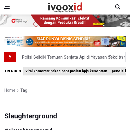
Polisi Selidiki Temuan Senjata Api di Yayasan Sekolah Sw
995 Senjata Api Ditemukan di Sekolah Swasta di Pondok 
TRENDS # :
viral komentar nakes pada pasien bpjs kesehatan
peneliti bri
Pemerintah Gelar Operasi Modifikasi Cuaca Percepat
Swiss-Belcourt Bogor Hadirkan Promo "Merdeka Escape
Home
Tag
Pemerintah Tunda Penerapan Pajak Marketplace, DJP: Ja
Slaughterground