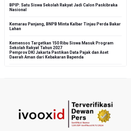
BPIP: Satu Siswa Sekolah Rakyat Jadi Calon Paskibraka
Nasional
Kemarau Panjang, BNPB Minta Kalbar Tinjau Perda Bakar
Lahan
Kemensos Targetkan 150 Ribu Siswa Masuk Program
Sekolah Rakyat Tahun 2027
Pemprov DKI Jakarta Pastikan Data Pajak dan Aset
Daerah Aman dari Kebakaran Bapenda
Pertumbuhan Ekonomi 5,3 Persen Belum Cukup
Dongkrak Optimisme Pasar, Ekonom Sebut Investor
Masih Selektif
Anggota DPR Desak Polisi Usut Tuntas Temuan Ratusan
Senjata di Sekolah Swasta Jakarta Selatan
Amnesty International Kecam Penangkapan Dua
Warganet atas Konten Pidato Presiden, Nilai
Kriminalisasi Kritik Persempit Ruang Sipil