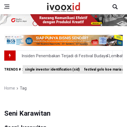
Insiden Penembakan Terjadi di Festival Budaya Lembah 
Kebakaran Hutan dan Lahan Terjadi di Sejumlah Wilayah 
TRENDS # :
single investor identification (sid)
festival golo koe maria a
Kebakaran Hutan dan Lahan Meluas, TNBTS Tutup Selu
SEA V Cup 2026: Timnas Voli Putri Indonesia Kalah 0-3 
Home
Tag
Xabi Alonso Sebut Dukungan Penggemar Chelsea Menakj
Seni Karawitan