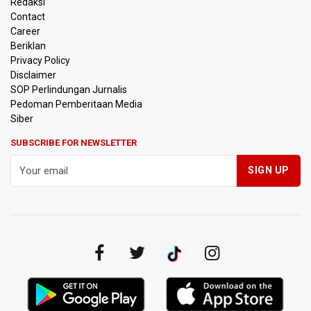
Redaksi
Contact
Persebaya Juara Piala Presiden 2026, Menang Adu Pinalti
Career
Lawan Persib Bandung
Beriklan
Privacy Policy
Dari Literasi Teks ke Literasi Multimodal
Disclaimer
SOP Perlindungan Jurnalis
Pedoman Pemberitaan Media
Kemenag Terbitkan 40 Buku Digital Pendidikan Agama
Islam, Dapat Diunduh Gratis
Siber
SUBSCRIBE FOR NEWSLETTER
KKI Sebut Ada 10 Nakes Diduga Beri Komentar Nirempati
pada Unggahan Pasien BPJS Kesehatan
Polda Metro Jaya Pulangkan Tiga WNI Korban TPPO dari
Libya
Polisi Selidiki Temuan Senjata Api di Yayasan Sekolah
Swasta di Jaksel
995 Senjata Api Ditemukan di Sekolah Swasta di Pondok
Pinang, Jakarta Selatan
Pemerintah Gelar Operasi Modifikasi Cuaca Percepat