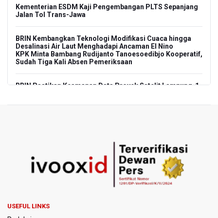
Kementerian ESDM Kaji Pengembangan PLTS Sepanjang
Jalan Tol Trans-Jawa
BRIN Kembangkan Teknologi Modifikasi Cuaca hingga
Desalinasi Air Laut Menghadapi Ancaman El Nino
KPK Minta Bambang Rudijanto Tanoesoedibjo Kooperatif,
Sudah Tiga Kali Absen Pemeriksaan
BRIN Pastikan Keamanan Data Proyek Satelit Lampung-1
BRIN Sebut Teknologi ANG Berpotensi Hemat Subsidi LPG
hingga Rp26 triliun
Kuasa Hukum Klaim 995 Airsoft Gun di Sekolah Swasta
Jaksel Berizin, Bantah Kepemilikan Senjata Api dan
Narkoba
Menperin Sebut Insentif Kendaraan Listrik untuk Produk
Bernilai Tambah Tinggi
USEFUL LINKS
Sri Mulyani Indrawati Kembali ke Bank Dunia