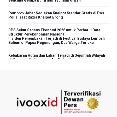
Bencana Gempa Bumi dan Tsunami di Bali
Pemprov Jabar Sediakan Knalpot Standar Gratis di Pos
Polisi saat Razia Knalpot Brong
BPS Sebut Sensus Ekonomi 2026 untuk Perbarui Data
Struktur Perekonomian Nasional
Insiden Penembakan Terjadi di Festival Budaya Lembah
Baliem di Papua Pegunungan, Dua Warga Terluka
Kebakaran Hutan dan Lahan Terjadi di Sejumlah Wilayah
di Sumatra, Kalimantan, dan Pulau Jawa
Kebakaran Hutan dan Lahan Meluas, TNBTS Tutup
Seluruh Akses Wisata Gunung Bromo Guna Efektifkan
Pemadaman
SEA V Cup 2026: Timnas Voli Putri Indonesia Kalah 0-3
Lawan Thailand
Xabi Alonso Sebut Dukungan Penggemar Chelsea
Menakjubkan di GBK, Menang Lawan AC Milan 3-0