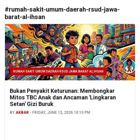
#
rumah-sakit-umum-daerah-rsud-jawa-
barat-al-ihsan
RUMAH SAKIT UMUM DAERAH RSUD JAWA BARAT AL IHSAN
Bukan Penyakit Keturunan: Membongkar
Mitos TBC Anak dan Ancaman 'Lingkaran
Setan' Gizi Buruk
BY
AKBAR
FRIDAY, JUNE 12, 2026 10:15 PM