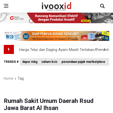
Harga Telur dan Daging Ayam Masih Tertekan, Pemerintah
4 Barang Ini Ternyata Beratnya Gak Sampai 300 Gram, Tapi
TRENDS # :
dapur mbg
saham kcic
penundaan pajak martketplace
vo
Tak Mampu Bayar Gaji ASN, Ratusan Pemda Dapat Suntika
DPR Pastikan Tak Ada Surpres Pergantian Kapolri
Home
Tag
Pemerintah Tambah Penempatan Dana SAL di Himbara
Rumah Sakit Umum Daerah Rsud
Jawa Barat Al Ihsan