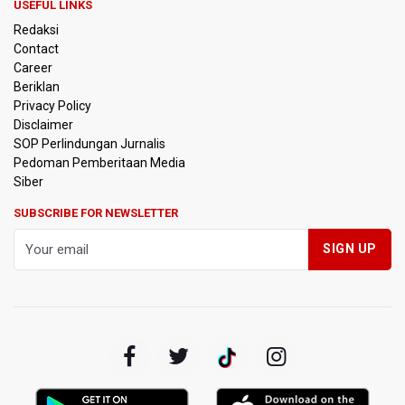
Kereta Cepat ke Surabaya
USEFUL LINKS
Redaksi
Kebakaran Hutan dan Lahan di Gunung Bromo Capai 10
Contact
Hektare
Career
Beriklan
OJK Sebut IASC Terima 1.379 Laporan Kasus Penipuan
Privacy Policy
Keuangan Memanfaatkan AI
Disclaimer
SOP Perlindungan Jurnalis
Pedoman Pemberitaan Media
BRIN Kaji Peluang Industri Panel Surya Generasi Baru
Dikembangkan di Indonesia
Siber
SUBSCRIBE FOR NEWSLETTER
BKSDA Riau Sebut Seekor Gajah Binaan PLG Minas Mati
Akibat Komplikasi Infeksi
Korlantas Polri dan Jasa Marga Bahas Zero ODOL hingga
Integrasi Teknologi Tol Jelang Libur Nataru
Amnesty International Kecam Penggusuran Paksa Petani
di Luwu Timur, Desak Hentikan Kekerasan terhadap
Warga Berdalih PSN
Kebakaran Landa Blok Bantengan di Kawasan Taman
Nasional Bromo Tengger Semeru, Tiga Jalur Akses