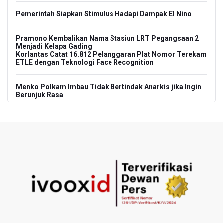
Pemerintah Siapkan Stimulus Hadapi Dampak El Nino
Pramono Kembalikan Nama Stasiun LRT Pegangsaan 2
Menjadi Kelapa Gading
Korlantas Catat 16.812 Pelanggaran Plat Nomor Terekam
ETLE dengan Teknologi Face Recognition
Menko Polkam Imbau Tidak Bertindak Anarkis jika Ingin
Berunjuk Rasa
Nadiem Makarim Jalani Sidang Banding Perdana Kasus
Korupsi Chromebook
Polisi Ungkap Peredaran 86,4 Kg Sabu dan 5.171 Butir
Ekstasi, Enam Tersangka Ditangkap
Korlantas Polri Terapkan Teknologi Face Recognition
pada ETLE
Kemenko IPK Sebut Sudah Ada Kajian Awal Perpanjangan