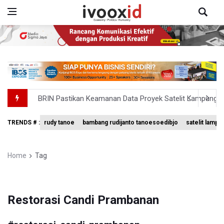
BRIN Pastikan Keamanan Data Proyek Satelit Lampung-
BRIN Sebut Teknologi ANG Berpotensi Hemat Subsidi LPG 
TRENDS # :
rudy tanoe
bambang rudijanto tanoesoedibjo
satelit lampu
Kuasa Hukum Klaim 995 Airsoft Gun di Sekolah Swasta Ja
Menperin Sebut Insentif Kendaraan Listrik untuk Produk 
Home
Tag
Sri Mulyani Indrawati Kembali ke Bank Dunia
Restorasi Candi Prambanan