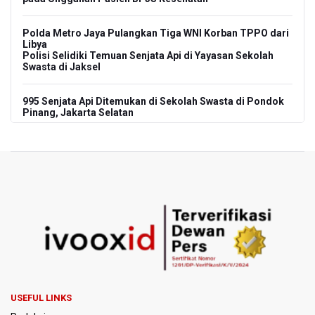
Polda Metro Jaya Pulangkan Tiga WNI Korban TPPO dari
Libya
Polisi Selidiki Temuan Senjata Api di Yayasan Sekolah
Swasta di Jaksel
995 Senjata Api Ditemukan di Sekolah Swasta di Pondok
Pinang, Jakarta Selatan
Pemerintah Gelar Operasi Modifikasi Cuaca Percepat
Pemadaman Karhutla Gunung Bromo
Pemerintah Tunda Penerapan Pajak Marketplace, DJP:
Jaga Daya Beli Masyarakat
Kemenkeu Ambil Alih 60 Persen Saham KCIC
Anggota Komisi III DPR Usulkan Mekanisme Pra Judicial
dalam RUU Perampasan Aset
USEFUL LINKS