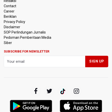
Redaksi
KPK Sebut Pejabat Kemenhut Diduga Menerima 12.500
Dolar Singapura dari Bupati Kuantan Singingi Nonaktif
Contact
Suhardiman Amby
Career
Beriklan
Amnesty International Desak Hentikan Sementara dan
Privacy Policy
Evaluasi Program MBG Usai Rentetan Dugaan Keracunan
Disclaimer
Massal
SOP Perlindungan Jurnalis
Pedoman Pemberitaan Media
Harga Telur dan Daging Ayam Masih Tertekan,
Siber
Pemerintah Diminta Lindungi Peternak Kecil
SUBSCRIBE FOR NEWSLETTER
Tak Mampu Bayar Gaji ASN, Ratusan Pemda Dapat
Suntikan Dana Rp20,5 Triliun dari Pusat
DPR Pastikan Tak Ada Surpres Pergantian Kapolri
Pemerintah Tambah Penempatan Dana SAL di Himbara
OJK Wajibkan Pindar Serahkan Data Transaksi
Pendanaan
Garuda Pertiwi dan Putri Nusantara akan Bela Indonesia
di Srikandi Merdeka Cup 2026