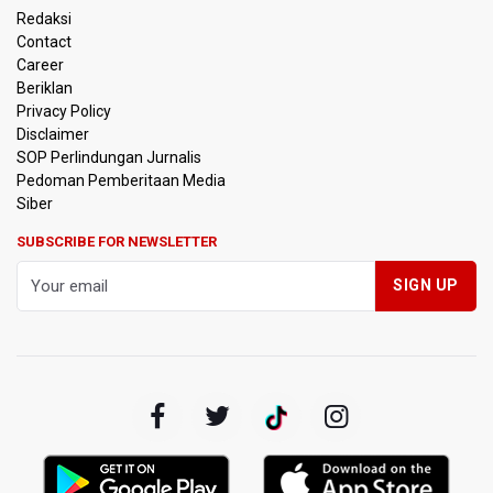
Lawan Persib Bandung
Redaksi
Contact
Dari Literasi Teks ke Literasi Multimodal
Career
Beriklan
Kemenag Terbitkan 40 Buku Digital Pendidikan Agama
Privacy Policy
Islam, Dapat Diunduh Gratis
Disclaimer
SOP Perlindungan Jurnalis
Pedoman Pemberitaan Media
KKI Sebut Ada 10 Nakes Diduga Beri Komentar Nirempati
pada Unggahan Pasien BPJS Kesehatan
Siber
SUBSCRIBE FOR NEWSLETTER
Polda Metro Jaya Pulangkan Tiga WNI Korban TPPO dari
Libya
Polisi Selidiki Temuan Senjata Api di Yayasan Sekolah
Swasta di Jaksel
995 Senjata Api Ditemukan di Sekolah Swasta di Pondok
Pinang, Jakarta Selatan
Pemerintah Gelar Operasi Modifikasi Cuaca Percepat
Pemadaman Karhutla Gunung Bromo