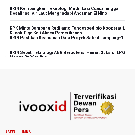
BRIN Kembangkan Teknologi Modifikasi Cuaca hingga
Desalinasi Air Laut Menghadapi Ancaman El Nino
KPK Minta Bambang Rudijanto Tanoesoedibjo Kooperatif,
Sudah Tiga Kali Absen Pemeriksaan
BRIN Pastikan Keamanan Data Proyek Satelit Lampung-1
BRIN Sebut Teknologi ANG Berpotensi Hemat Subsidi LPG
hingga Rp26 triliun
Kuasa Hukum Klaim 995 Airsoft Gun di Sekolah Swasta
Jaksel Berizin, Bantah Kepemilikan Senjata Api dan
Narkoba
Menperin Sebut Insentif Kendaraan Listrik untuk Produk
Bernilai Tambah Tinggi
Sri Mulyani Indrawati Kembali ke Bank Dunia
Persebaya Juara Piala Presiden 2026, Menang Adu Pinalti
USEFUL LINKS