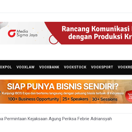
OXPOL
VOOXLAW
VOOXBANK
VOOXSTOCK
VOOXSPORT
VOOXR
a Permintaan Kejaksaan Agung Periksa Febrie Adriansyah
ian ESDM Kaji Pengembangan PLTS Sepanjang Jalan Tol Trans-Jawa