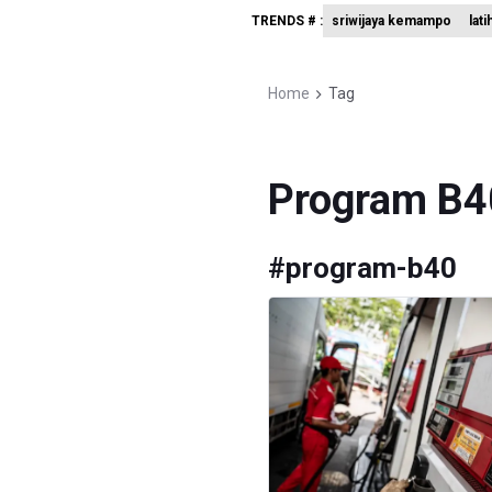
TRENDS # :
sriwijaya kemampo
lati
BRIN Kemb
KPK Minta
Home
Tag
BRIN Past
Program B4
#
program-b40