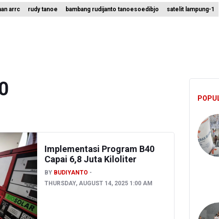
han arrc
rudy tanoe
bambang rudijanto tanoesoedibjo
satelit lampung-1
angkan Teknologi Modifikasi Cuaca hingga Desalinasi Air Laut Men
 Bambang Rudijanto Tanoesoedibjo Kooperatif, Sudah Tiga Kali Ab
ikan Keamanan Data Proyek Satelit Lampung-1
0
POPU
Implementasi Program B40
Capai 6,8 Juta Kiloliter
BY
BUDIYANTO
THURSDAY, AUGUST 14, 2025 1:00 AM