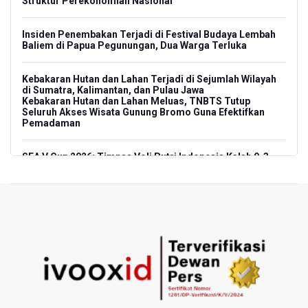
Struktur Perekonomian Nasional
Insiden Penembakan Terjadi di Festival Budaya Lembah
Baliem di Papua Pegunungan, Dua Warga Terluka
Kebakaran Hutan dan Lahan Terjadi di Sejumlah Wilayah
di Sumatra, Kalimantan, dan Pulau Jawa
Kebakaran Hutan dan Lahan Meluas, TNBTS Tutup
Seluruh Akses Wisata Gunung Bromo Guna Efektifkan
Pemadaman
SEA V Cup 2026: Timnas Voli Putri Indonesia Kalah 0-3
Lawan Thailand
Xabi Alonso Sebut Dukungan Penggemar Chelsea
Menakjubkan di GBK, Menang Lawan AC Milan 3-0
Pakar: Pengungkapan TPPU Eks Jampidsus Febrie
Adriansyah Harus Buktikan Pidana Asal
Tim 9 Kejagung Periksa Febrie Adransayah sebagai
Tersangka dan Saksi Terkait Kasus TPPU