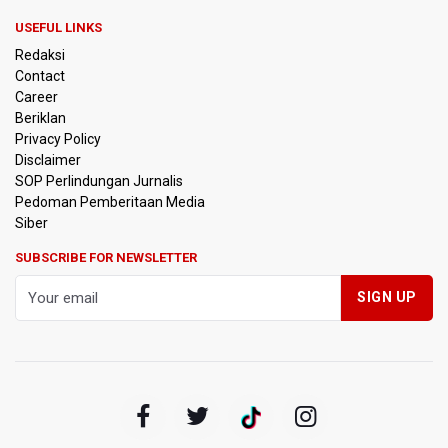
USEFUL LINKS
BPIP: Satu Siswa Sekolah Rakyat Jadi Calon Paskibraka
Redaksi
Nasional
Contact
Career
Kemarau Panjang, BNPB Minta Kalbar Tinjau Perda Bakar
Beriklan
Lahan
Privacy Policy
Disclaimer
Kemensos Targetkan 150 Ribu Siswa Masuk Program
SOP Perlindungan Jurnalis
Sekolah Rakyat Tahun 2027
Pedoman Pemberitaan Media
Siber
Pemprov DKI Jakarta Pastikan Data Pajak dan Aset
Daerah Aman dari Kebakaran Bapenda
SUBSCRIBE FOR NEWSLETTER
Pertumbuhan Ekonomi 5,3 Persen Belum Cukup
Dongkrak Optimisme Pasar, Ekonom Sebut Investor
Masih Selektif
Anggota DPR Desak Polisi Usut Tuntas Temuan Ratusan
Senjata di Sekolah Swasta Jakarta Selatan
Amnesty International Kecam Penangkapan Dua
Warganet atas Konten Pidato Presiden, Nilai
Kriminalisasi Kritik Persempit Ruang Sipil