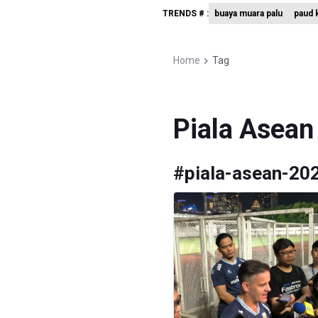
TRENDS # :
buaya muara palu
paud k
Menkomdig
Perumnas
Home
Tag
Bank Indo
Piala Asean
#
piala-asean-20