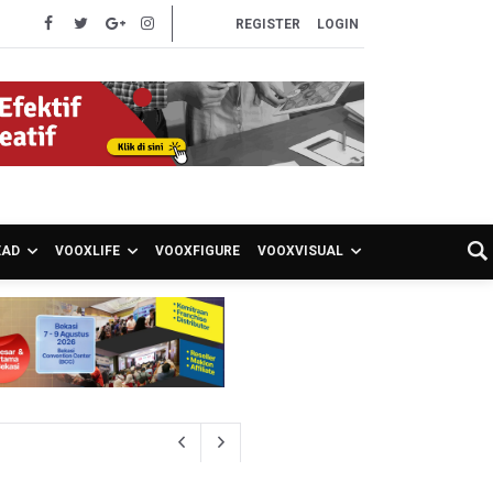
REGISTER
LOGIN
EAD
VOOXLIFE
VOOXFIGURE
VOOXVISUAL
akancana