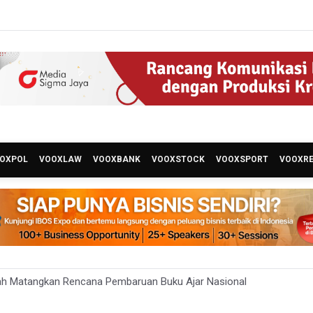
OXPOL
VOOXLAW
VOOXBANK
VOOXSTOCK
VOOXSPORT
VOOXR
ah Matangkan Rencana Pembaruan Buku Ajar Nasional
 Gunung Gede Pangrango Ditutup karena Kebakaran Alun-alun Sury