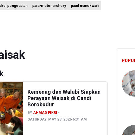
aksi pengecatan
para-meter archery
paud manokwari
 Targetkan 150 Ribu Siswa Masuk Program Sekolah Rakyat Tahun 2
KI Jakarta Pastikan Data Pajak dan Aset Daerah Aman dari Kebaka
an Ekonomi 5,3 Persen Belum Cukup Dongkrak Optimisme Pasar, Ek
aisak
POPU
k
Kemenag dan Walubi Siapkan
Perayaan Waisak di Candi
Borobudur
BY
AHMAD FIKRI
SATURDAY, MAY 23, 2026 6:31 AM