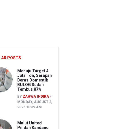
027
ran Bapenda
onom Sebut Investor Masih Selektif
LAR POSTS
Menuju Target 4
Juta Ton, Serapan
Beras Domestik
BULOG Sudah
Tembus 87%
BY
ZAHWA INDIRA
MONDAY, AUGUST 3,
2026 10:39 AM
Malut United
Pindah Kandang