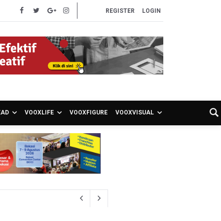
REGISTER
LOGIN
EAD
VOOXLIFE
VOOXFIGURE
VOOXVISUAL
hkan Pembakaran Lahan untuk Membuka Kebun Warga