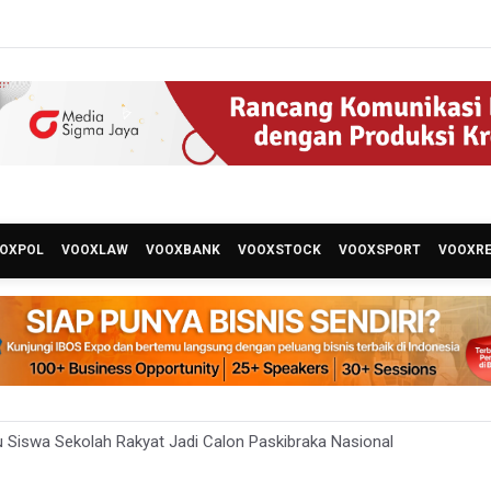
OXPOL
VOOXLAW
VOOXBANK
VOOXSTOCK
VOOXSPORT
VOOXR
u Siswa Sekolah Rakyat Jadi Calon Paskibraka Nasional
ta Pemprov Kalimantan Barat Tinjau Kembali Perda yang Membole