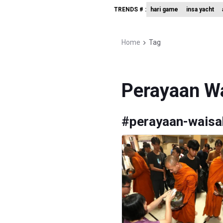
TRENDS # :
hari game
insa yacht
Kemensos
Pemprov D
Home
Tag
Pertumbuh
Perayaan W
#
perayaan-waisa