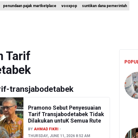
penundaan pajak martketplace
vooxpop
suntikan dana pemerintah
 Pejabat Kemenhut Diduga Menerima 12.500 Dolar Singapura dari Bu
nternational Desak Hentikan Sementara dan Evaluasi Program MBG
ur dan Daging Ayam Masih Tertekan, Pemerintah Diminta Lindungi Pet
 Tarif
POPU
etabek
if-transjabodetabek
Pramono Sebut Penyesuaian
Tarif Transjabodetabek Tidak
Dilakukan untuK Semua Rute
BY
AHMAD FIKRI
THURSDAY, JUNE 11, 2026 8:52 AM