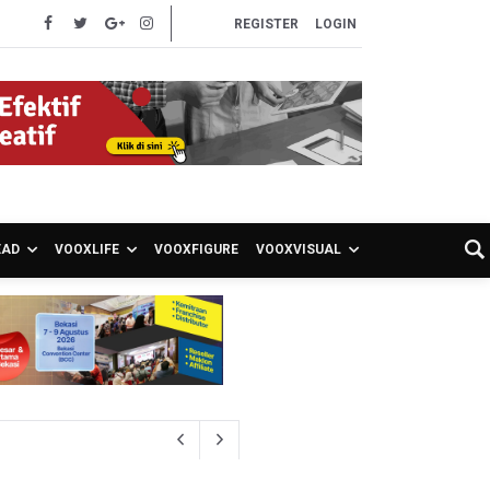
REGISTER
LOGIN
EAD
VOOXLIFE
VOOXFIGURE
VOOXVISUAL
an Aset