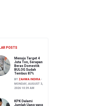
pati Kuantan Singingi Nonaktif Suhardiman Amby
 Usai Rentetan Dugaan Keracunan Massal
ernak Kecil
LAR POSTS
Menuju Target 4
Juta Ton, Serapan
Beras Domestik
BULOG Sudah
Tembus 87%
BY
ZAHWA INDIRA
MONDAY, AUGUST 3,
2026 10:39 AM
KPK Dalami
Jumlah Uang yang