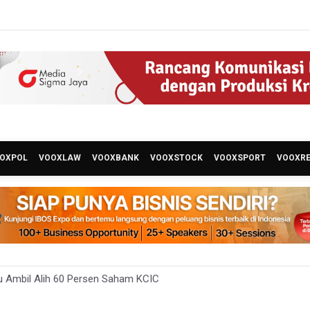
OXPOL
VOOXLAW
VOOXBANK
VOOXSTOCK
VOOXSPORT
VOOXR
 Ambil Alih 60 Persen Saham KCIC
omisi III DPR Usulkan Mekanisme Pra Judicial dalam RUU Perampas