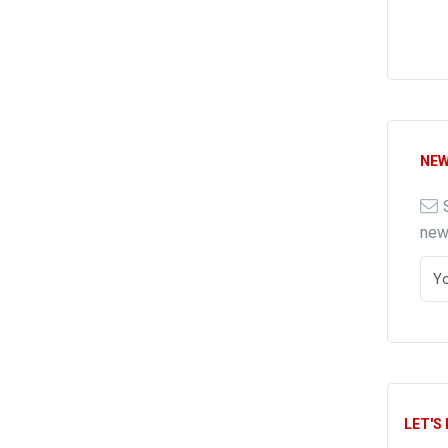
NEW
ne
LET'S