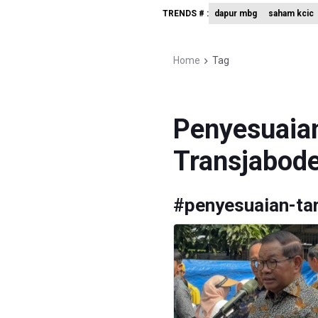
TRENDS # :
dapur mbg
saham kcic
KPK Sebut
Amnesty I
Home
Tag
Harga Tel
Penyesuaian
Transjabod
#
penyesuaian-tar