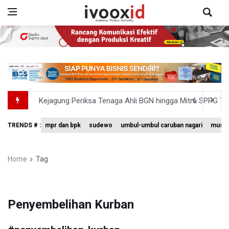
Kejagung Periksa Tenaga Ahli BGN hingga Mitra SPPG Te
Kemenaker Sebut 59 Persen Tenaga Kerja Indonesia Ada 
TRENDS # :
mpr dan bpk
sudewo
umbul-umbul caruban nagari
museu
Menhut Ajak Masyarakat Cegah Kebakaran Hutan dan L
Gubernur Koster Beri Ruang Mengenalkan Arak Bali pada
Home
Tag
Langkah Aldila Sutjiadi Terhenti di Babak 16 besar WTA 
Penyembelihan Kurban