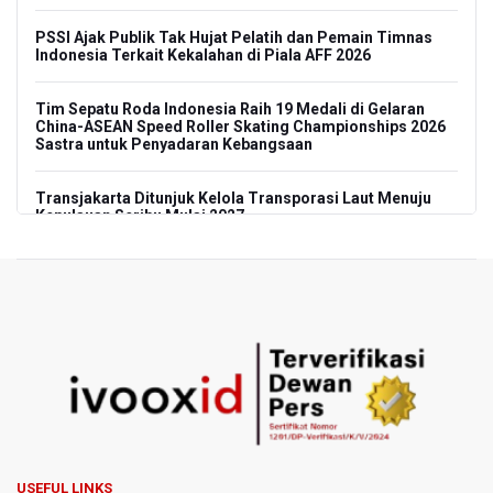
PSSI Ajak Publik Tak Hujat Pelatih dan Pemain Timnas
Indonesia Terkait Kekalahan di Piala AFF 2026
Tim Sepatu Roda Indonesia Raih 19 Medali di Gelaran
China-ASEAN Speed Roller Skating Championships 2026
Sastra untuk Penyadaran Kebangsaan
Transjakarta Ditunjuk Kelola Transporasi Laut Menuju
Kepulauan Seribu Mulai 2027
Menhut Serahkan Penyelidikan Penyebab Kebakaran
Hutan dan Lahan di Gunung Bromo pada Penegak Hukum
Pemerintah Tetapkan Harga Patokan Batu Bara Agustus
2026 USD 124,44 per Ton, Turun 5,62 Persen
Meretas Jalan Terjal Ekonomi Digital: Perjuangan Siti
Alifah Meraih Cita-cita “Utopis” Menjadi Guru Sejahtera
Anggota DPR Minta Rencana Kenaikan Gaji Kepala Daerah
USEFUL LINKS