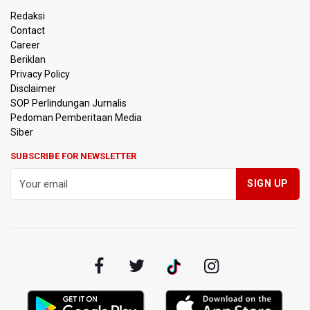
Dikaji Komprehensif
Redaksi
Contact
BGN Wajibkan Ompreng MBG Cantumkan Batas Waktu
Career
Konsumsi Mulai Pekan Depan
Beriklan
Privacy Policy
BEI Catat Pertumbuhan Investor Saham Capai 10,05 Juta
Disclaimer
SID
SOP Perlindungan Jurnalis
Pedoman Pemberitaan Media
Flores Bersiap Gelar Festival Golo Koe 2026, Promosikan
Siber
Wisata Berkelanjutan
SUBSCRIBE FOR NEWSLETTER
Kemkomdigi Targetkan Reaktivasi IGRS Rampung 2026
TNI Gelar Latihan Kesiapsiagaan Penanggulangan
Bencana Gempa Bumi dan Tsunami di Bali
Pemprov Jabar Sediakan Knalpot Standar Gratis di Pos
Polisi saat Razia Knalpot Brong
BPS Sebut Sensus Ekonomi 2026 untuk Perbarui Data
Struktur Perekonomian Nasional