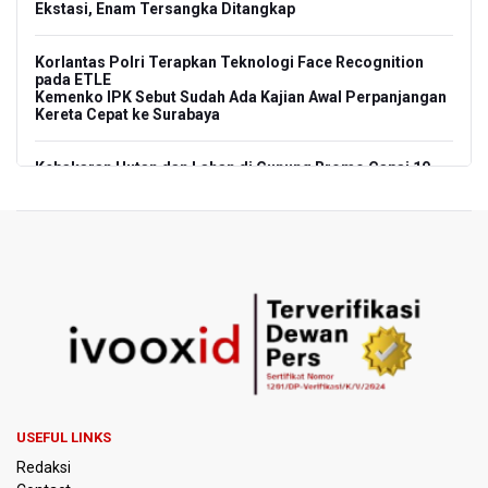
Ekstasi, Enam Tersangka Ditangkap
Korlantas Polri Terapkan Teknologi Face Recognition
pada ETLE
Kemenko IPK Sebut Sudah Ada Kajian Awal Perpanjangan
Kereta Cepat ke Surabaya
Kebakaran Hutan dan Lahan di Gunung Bromo Capai 10
Hektare
OJK Sebut IASC Terima 1.379 Laporan Kasus Penipuan
Keuangan Memanfaatkan AI
BRIN Kaji Peluang Industri Panel Surya Generasi Baru
Dikembangkan di Indonesia
BKSDA Riau Sebut Seekor Gajah Binaan PLG Minas Mati
Akibat Komplikasi Infeksi
USEFUL LINKS
Korlantas Polri dan Jasa Marga Bahas Zero ODOL hingga
Redaksi
Integrasi Teknologi Tol Jelang Libur Nataru