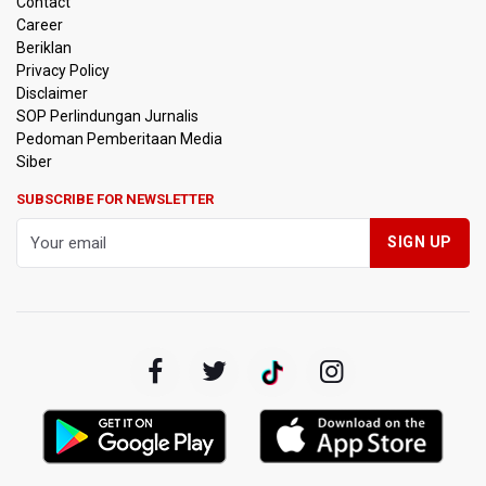
Contact
Career
Amnesty International Kecam Penggusuran Paksa Petani
Beriklan
di Luwu Timur, Desak Hentikan Kekerasan terhadap
Warga Berdalih PSN
Privacy Policy
Disclaimer
SOP Perlindungan Jurnalis
Kebakaran Landa Blok Bantengan di Kawasan Taman
Pedoman Pemberitaan Media
Nasional Bromo Tengger Semeru, Tiga Jalur Akses
Wisata Ditutup
Siber
SUBSCRIBE FOR NEWSLETTER
Malut United Pindah Kandang ke Semarang, Ganti Nama
Jadi Java United FC
Persebaya Lawan Persib Bandung di Final Piala Presiden
2026
Persib Bandung Menuju Final Piala Presiden 2026 Setelah
Memang Lawan Persija 2-1
Kepala BGN Sebut Putusan MK Justru Perkuat Program
Makan Bergizi Gratis
Komisi III DPR Masih Matangkan RUU Perampasan Aset,
Sahroni Usulkan Lembaga Independen Kelola Aset Sitaan