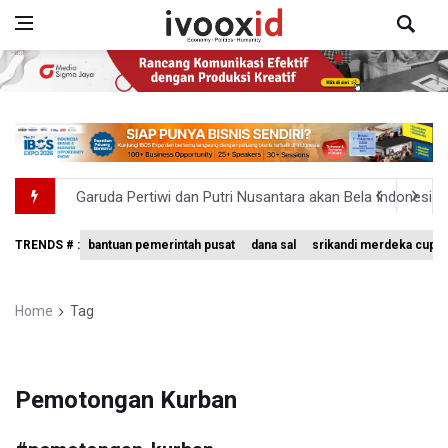
Garuda Pertiwi dan Putri Nusantara akan Bela Indonesia 
Aldila dan Janice Berlaga di Sektor Ganda WTA 1000 To
TRENDS # :
bantuan pemerintah pusat
dana sal
srikandi merdeka cup 
Ramai di Media Sosial Soal Rehat Waktu 48 Jam Menuju 
Pemerintah Siapkan Stimulus Hadapi Dampak El Nino
Home
Tag
Pramono Kembalikan Nama Stasiun LRT Pegangsaan 2 M
Pemotongan Kurban