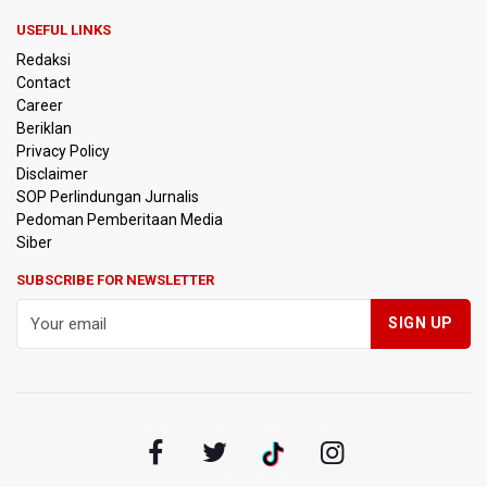
Anggota DPR Minta Rencana Kenaikan Gaji Kepala Daerah
USEFUL LINKS
Dikaji Komprehensif
Redaksi
Contact
BGN Wajibkan Ompreng MBG Cantumkan Batas Waktu
Career
Konsumsi Mulai Pekan Depan
Beriklan
Privacy Policy
BEI Catat Pertumbuhan Investor Saham Capai 10,05 Juta
Disclaimer
SID
SOP Perlindungan Jurnalis
Pedoman Pemberitaan Media
Flores Bersiap Gelar Festival Golo Koe 2026, Promosikan
Siber
Wisata Berkelanjutan
SUBSCRIBE FOR NEWSLETTER
Kemkomdigi Targetkan Reaktivasi IGRS Rampung 2026
TNI Gelar Latihan Kesiapsiagaan Penanggulangan
Bencana Gempa Bumi dan Tsunami di Bali
Pemprov Jabar Sediakan Knalpot Standar Gratis di Pos
Polisi saat Razia Knalpot Brong
BPS Sebut Sensus Ekonomi 2026 untuk Perbarui Data
Struktur Perekonomian Nasional