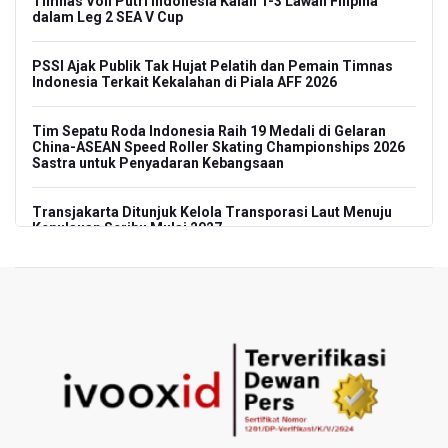
Timnas Voli Putri Indonesia Kalah 1-3 Lawan Filipina
dalam Leg 2 SEA V Cup
PSSI Ajak Publik Tak Hujat Pelatih dan Pemain Timnas
Indonesia Terkait Kekalahan di Piala AFF 2026
Tim Sepatu Roda Indonesia Raih 19 Medali di Gelaran
China-ASEAN Speed Roller Skating Championships 2026
Sastra untuk Penyadaran Kebangsaan
Transjakarta Ditunjuk Kelola Transporasi Laut Menuju
Kepulauan Seribu Mulai 2027
Menhut Serahkan Penyelidikan Penyebab Kebakaran
Hutan dan Lahan di Gunung Bromo pada Penegak Hukum
Pemerintah Tetapkan Harga Patokan Batu Bara Agustus
2026 USD 124,44 per Ton, Turun 5,62 Persen
Meretas Jalan Terjal Ekonomi Digital: Perjuangan Siti
Alifah Meraih Cita-cita “Utopis” Menjadi Guru Sejahtera