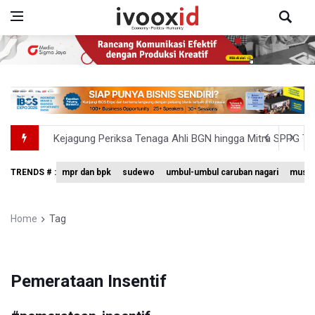
Kejagung Periksa Tenaga Ahli BGN hingga Mitra SPPG Te
Kemenaker Sebut 59 Persen Tenaga Kerja Indonesia Ada 
TRENDS # :
mpr dan bpk
sudewo
umbul-umbul caruban nagari
museu
Menhut Ajak Masyarakat Cegah Kebakaran Hutan dan L
Gubernur Koster Beri Ruang Mengenalkan Arak Bali pada
Home
Tag
Langkah Aldila Sutjiadi Terhenti di Babak 16 besar WTA 
Pemerataan Insentif