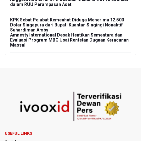
dalam RUU Perampasan Aset
KPK Sebut Pejabat Kemenhut Diduga Menerima 12.500
Dolar Singapura dari Bupati Kuantan Singingi Nonaktif
Suhardiman Amby
Amnesty International Desak Hentikan Sementara dan
Evaluasi Program MBG Usai Rentetan Dugaan Keracunan
Massal
Harga Telur dan Daging Ayam Masih Tertekan,
Pemerintah Diminta Lindungi Peternak Kecil
Tak Mampu Bayar Gaji ASN, Ratusan Pemda Dapat
Suntikan Dana Rp20,5 Triliun dari Pusat
DPR Pastikan Tak Ada Surpres Pergantian Kapolri
Pemerintah Tambah Penempatan Dana SAL di Himbara
OJK Wajibkan Pindar Serahkan Data Transaksi
USEFUL LINKS
Pendanaan