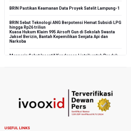
BRIN Pastikan Keamanan Data Proyek Satelit Lampung-1
BRIN Sebut Teknologi ANG Berpotensi Hemat Subsidi LPG
hingga Rp26 triliun
Kuasa Hukum Klaim 995 Airsoft Gun di Sekolah Swasta
Jaksel Berizin, Bantah Kepemilikan Senjata Api dan
Narkoba
Menperin Sebut Insentif Kendaraan Listrik untuk Produk
Bernilai Tambah Tinggi
Sri Mulyani Indrawati Kembali ke Bank Dunia
Persebaya Juara Piala Presiden 2026, Menang Adu Pinalti
Lawan Persib Bandung
Dari Literasi Teks ke Literasi Multimodal
Kemenag Terbitkan 40 Buku Digital Pendidikan Agama
Islam, Dapat Diunduh Gratis
USEFUL LINKS