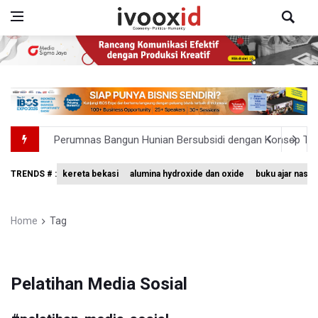
Perumnas Bangun Hunian Bersubsidi dengan Konsep TO
Bank Indonesia Sebut Cadangan Devisa Akhir Juli Sebesar
TRENDS # :
kereta bekasi
alumina hydroxide dan oxide
buku ajar nasio
Penjelasan Kemenkes: Pasien BPJS Kesehatan Viral Tu
Terkait Temuan 995 Pucuk Senjata, Yayasan Sekolah: T
Home
Tag
KPK Terima Permintaan Kejaksaan Agung Periksa Febrie
Pelatihan Media Sosial