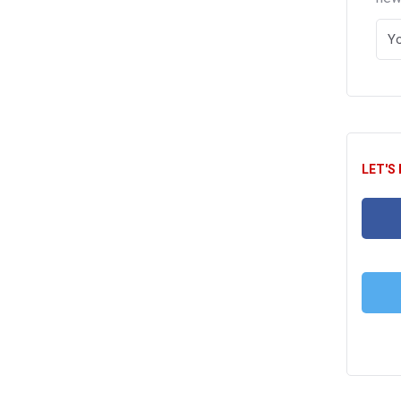
LET'S
FA
T