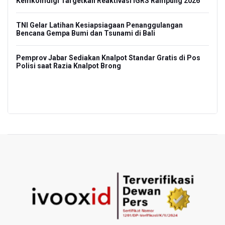
Kemkomdigi Targetkan Reaktivasi IGRS Rampung 2026
Tim
Ter
ran
TNI Gelar Latihan Kesiapsiagaan Penanggulangan
Bencana Gempa Bumi dan Tsunami di Bali
BPI
Na
Pemprov Jabar Sediakan Knalpot Standar Gratis di Pos
Polisi saat Razia Knalpot Brong
Kem
La
PREV
NEXT