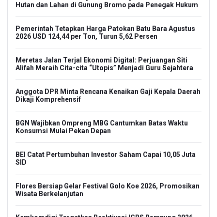
Hutan dan Lahan di Gunung Bromo pada Penegak Hukum
Str
Pemerintah Tetapkan Harga Patokan Batu Bara Agustus
Ins
2026 USD 124,44 per Ton, Turun 5,62 Persen
Bal
Meretas Jalan Terjal Ekonomi Digital: Perjuangan Siti
Keb
Alifah Meraih Cita-cita “Utopis” Menjadi Guru Sejahtera
di 
Anggota DPR Minta Rencana Kenaikan Gaji Kepala Daerah
Ke
an
Dikaji Komprehensif
Sel
Pe
BGN Wajibkan Ompreng MBG Cantumkan Batas Waktu
Konsumsi Mulai Pekan Depan
SEA
La
BEI Catat Pertumbuhan Investor Saham Capai 10,05 Juta
SID
Xa
Men
Flores Bersiap Gelar Festival Golo Koe 2026, Promosikan
Wisata Berkelanjutan
Pa
Adr