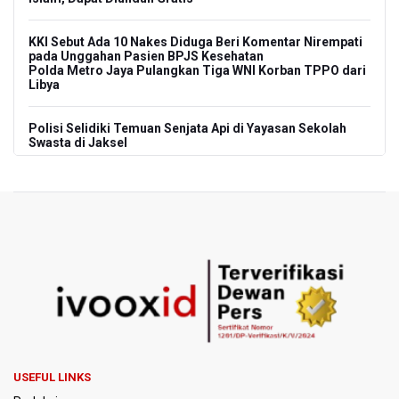
KKI Sebut Ada 10 Nakes Diduga Beri Komentar Nirempati
pada Unggahan Pasien BPJS Kesehatan
Polda Metro Jaya Pulangkan Tiga WNI Korban TPPO dari
Libya
Polisi Selidiki Temuan Senjata Api di Yayasan Sekolah
Swasta di Jaksel
995 Senjata Api Ditemukan di Sekolah Swasta di Pondok
Pinang, Jakarta Selatan
Pemerintah Gelar Operasi Modifikasi Cuaca Percepat
Pemadaman Karhutla Gunung Bromo
Pemerintah Tunda Penerapan Pajak Marketplace, DJP:
Jaga Daya Beli Masyarakat
Kemenkeu Ambil Alih 60 Persen Saham KCIC
USEFUL LINKS