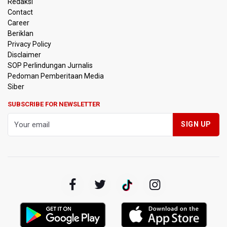
Redaksi
Anggota Komisi III DPR Usulkan Mekanisme Pra Judicial
dalam RUU Perampasan Aset
Contact
Career
Beriklan
KPK Sebut Pejabat Kemenhut Diduga Menerima 12.500
Dolar Singapura dari Bupati Kuantan Singingi Nonaktif
Privacy Policy
Suhardiman Amby
Disclaimer
SOP Perlindungan Jurnalis
Pedoman Pemberitaan Media
Amnesty International Desak Hentikan Sementara dan
Evaluasi Program MBG Usai Rentetan Dugaan Keracunan
Siber
Massal
SUBSCRIBE FOR NEWSLETTER
Harga Telur dan Daging Ayam Masih Tertekan,
Pemerintah Diminta Lindungi Peternak Kecil
Tak Mampu Bayar Gaji ASN, Ratusan Pemda Dapat
Suntikan Dana Rp20,5 Triliun dari Pusat
DPR Pastikan Tak Ada Surpres Pergantian Kapolri
Pemerintah Tambah Penempatan Dana SAL di Himbara
OJK Wajibkan Pindar Serahkan Data Transaksi
Pendanaan