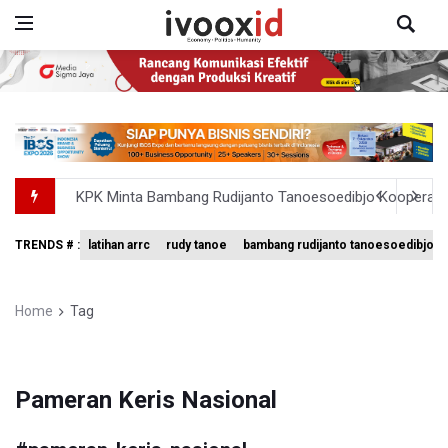
KPK Minta Bambang Rudijanto Tanoesoedibjo Kooperatif
BRIN Pastikan Keamanan Data Proyek Satelit Lampung-
TRENDS # :
latihan arrc
rudy tanoe
bambang rudijanto tanoesoedibjo
BRIN Sebut Teknologi ANG Berpotensi Hemat Subsidi LPG 
Kuasa Hukum Klaim 995 Airsoft Gun di Sekolah Swasta Ja
Home
Tag
Menperin Sebut Insentif Kendaraan Listrik untuk Produk 
Pameran Keris Nasional