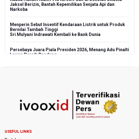
Jaksel Berizin, Bantah Kepemilikan Senjata Api dan
Narkoba
Menperin Sebut Insentif Kendaraan Listrik untuk Produk
Bernilai Tambah Tinggi
Sri Mulyani Indrawati Kembali ke Bank Dunia
Persebaya Juara Piala Presiden 2026, Menang Adu Pinalti
Lawan Persib Bandung
Dari Literasi Teks ke Literasi Multimodal
Kemenag Terbitkan 40 Buku Digital Pendidikan Agama
Islam, Dapat Diunduh Gratis
KKI Sebut Ada 10 Nakes Diduga Beri Komentar Nirempati
pada Unggahan Pasien BPJS Kesehatan
Polda Metro Jaya Pulangkan Tiga WNI Korban TPPO dari
Libya
USEFUL LINKS