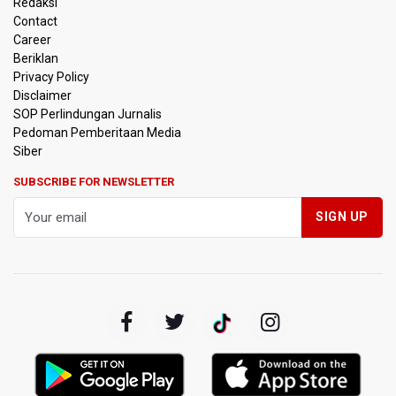
Redaksi
Polisi Selidiki Temuan Senjata Api di Yayasan Sekolah
Contact
Swasta di Jaksel
Career
Beriklan
995 Senjata Api Ditemukan di Sekolah Swasta di Pondok
Privacy Policy
Pinang, Jakarta Selatan
Disclaimer
SOP Perlindungan Jurnalis
Pedoman Pemberitaan Media
Pemerintah Gelar Operasi Modifikasi Cuaca Percepat
Pemadaman Karhutla Gunung Bromo
Siber
SUBSCRIBE FOR NEWSLETTER
Pemerintah Tunda Penerapan Pajak Marketplace, DJP:
Jaga Daya Beli Masyarakat
Kemenkeu Ambil Alih 60 Persen Saham KCIC
Anggota Komisi III DPR Usulkan Mekanisme Pra Judicial
dalam RUU Perampasan Aset
KPK Sebut Pejabat Kemenhut Diduga Menerima 12.500
Dolar Singapura dari Bupati Kuantan Singingi Nonaktif
Suhardiman Amby
Amnesty International Desak Hentikan Sementara dan