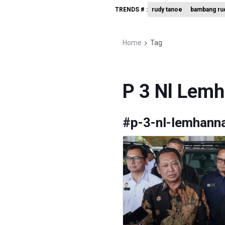
TRENDS # :
rudy tanoe
bambang rud
Kuasa Huk
Menperin 
Home
Tag
Sri Mulya
P 3 Nl Lem
#
p-3-nl-lemhann