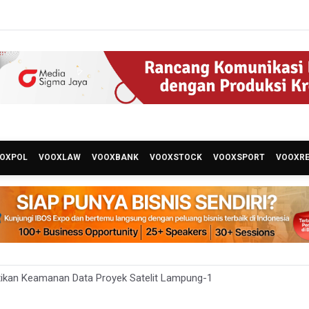
OXPOL
VOOXLAW
VOOXBANK
VOOXSTOCK
VOOXSPORT
VOOXR
ikan Keamanan Data Proyek Satelit Lampung-1
t Teknologi ANG Berpotensi Hemat Subsidi LPG hingga Rp26 triliun