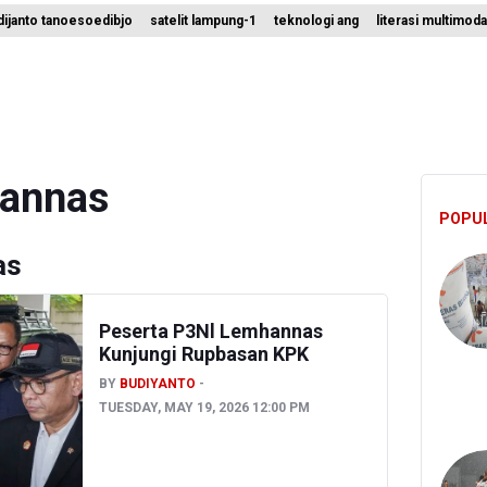
ijanto tanoesoedibjo
satelit lampung-1
teknologi ang
literasi multimoda
um Klaim 995 Airsoft Gun di Sekolah Swasta Jaksel Berizin, Bantah
Sebut Insentif Kendaraan Listrik untuk Produk Bernilai Tambah Tingg
ni Indrawati Kembali ke Bank Dunia
hannas
POPU
as
Peserta P3Nl Lemhannas
Kunjungi Rupbasan KPK
BY
BUDIYANTO
TUESDAY, MAY 19, 2026 12:00 PM