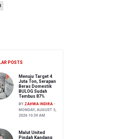
l
 Kepemilikan Senjata Api dan Narkoba
i
LAR POSTS
Menuju Target 4
Juta Ton, Serapan
Beras Domestik
BULOG Sudah
Tembus 87%
BY
ZAHWA INDIRA
MONDAY, AUGUST 3,
2026 10:39 AM
Malut United
Pindah Kandang