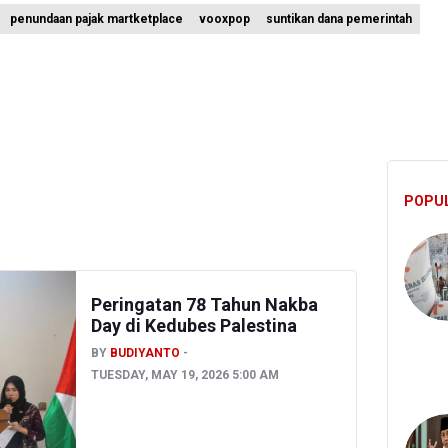
penundaan pajak martketplace
vooxpop
suntikan dana pemerintah
Ini Ternyata Beratnya Gak Sampai 300 Gram, Tapi Sering Dibeli Online
 Bayar Gaji ASN, Ratusan Pemda Dapat Suntikan Dana Rp20,5 Triliun
kan Tak Ada Surpres Pergantian Kapolri
POPU
Peringatan 78 Tahun Nakba
Day di Kedubes Palestina
BY
BUDIYANTO
TUESDAY, MAY 19, 2026 5:00 AM