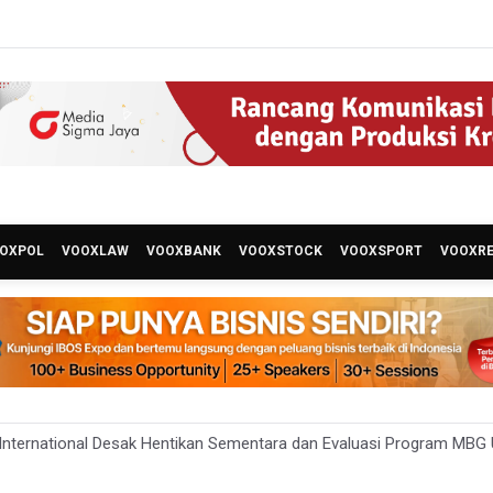
OXPOL
VOOXLAW
VOOXBANK
VOOXSTOCK
VOOXSPORT
VOOXR
nternational Desak Hentikan Sementara dan Evaluasi Program MBG
ur dan Daging Ayam Masih Tertekan, Pemerintah Diminta Lindungi Pet