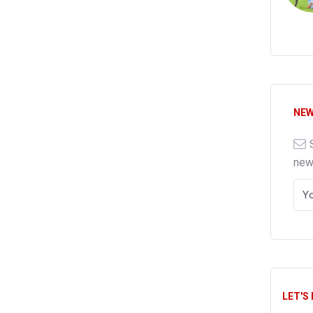
NEW
ne
LET'S