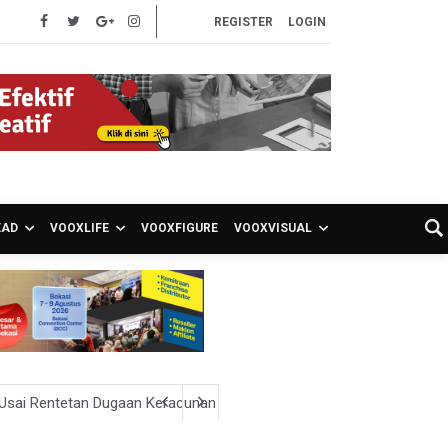
REGISTER
LOGIN
EAD
VOOXLIFE
VOOXFIGURE
VOOXVISUAL
 Usai Rentetan Dugaan Keracunan Massal
ernak Kecil