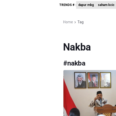
TRENDS # :
dapur mbg
saham kcic
4 Barang 
Tak Mampu
Home
Tag
DPR Pasti
Nakba
#
nakba