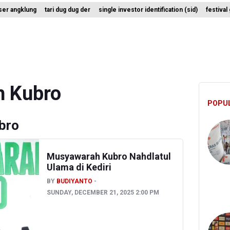
ser angklung
tari dug dug der
single investor identification (sid)
festiva
enembakan Terjadi di Festival Budaya Lembah Baliem di Papua Pegu
 Hutan dan Lahan Terjadi di Sejumlah Wilayah di Sumatra, Kalimanta
n Hutan dan Lahan Meluas, TNBTS Tutup Seluruh Akses Wisata Gu
 Kubro
POPU
bro
Musyawarah Kubro Nahdlatul
Ulama di Kediri
BY
BUDIYANTO
SUNDAY, DECEMBER 21, 2025 2:00 PM