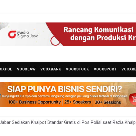
OXPOL
VOOXLAW
VOOXBANK
VOOXSTOCK
VOOXSPORT
VOOXR
abar Sediakan Knalpot Standar Gratis di Pos Polisi saat Razia Knal
 Sensus Ekonomi 2026 untuk Perbarui Data Struktur Perekonomian 