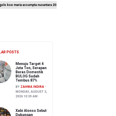
l golo koe maria assumpta nusantara 2026
nungan, Dua Warga Terluka
n, dan Pulau Jawa
nung Bromo Guna Efektifkan Pemadaman
LAR POSTS
Menuju Target 4
Juta Ton, Serapan
Beras Domestik
BULOG Sudah
Tembus 87%
BY
ZAHWA INDIRA
MONDAY, AUGUST 3,
2026 10:39 AM
Xabi Alonso Sebut
Dukungan