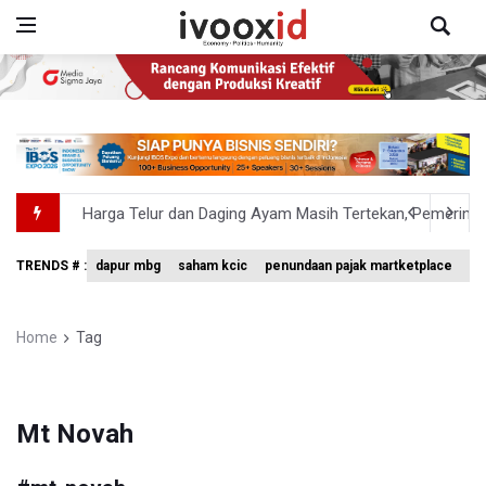
Harga Telur dan Daging Ayam Masih Tertekan, Pemerintah
4 Barang Ini Ternyata Beratnya Gak Sampai 300 Gram, Tapi
TRENDS # :
dapur mbg
saham kcic
penundaan pajak martketplace
vo
Tak Mampu Bayar Gaji ASN, Ratusan Pemda Dapat Suntika
DPR Pastikan Tak Ada Surpres Pergantian Kapolri
Home
Tag
Pemerintah Tambah Penempatan Dana SAL di Himbara
Mt Novah