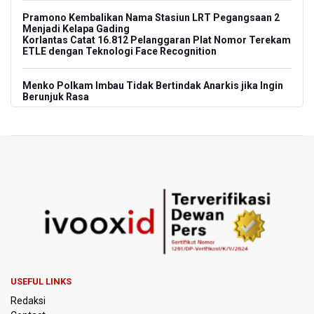
Pramono Kembalikan Nama Stasiun LRT Pegangsaan 2
Menjadi Kelapa Gading
Korlantas Catat 16.812 Pelanggaran Plat Nomor Terekam
ETLE dengan Teknologi Face Recognition
Menko Polkam Imbau Tidak Bertindak Anarkis jika Ingin
Berunjuk Rasa
Nadiem Makarim Jalani Sidang Banding Perdana Kasus
Korupsi Chromebook
Polisi Ungkap Peredaran 86,4 Kg Sabu dan 5.171 Butir
Ekstasi, Enam Tersangka Ditangkap
Korlantas Polri Terapkan Teknologi Face Recognition
pada ETLE
Kemenko IPK Sebut Sudah Ada Kajian Awal Perpanjangan
Kereta Cepat ke Surabaya
USEFUL LINKS
Redaksi
Kebakaran Hutan dan Lahan di Gunung Bromo Capai 10