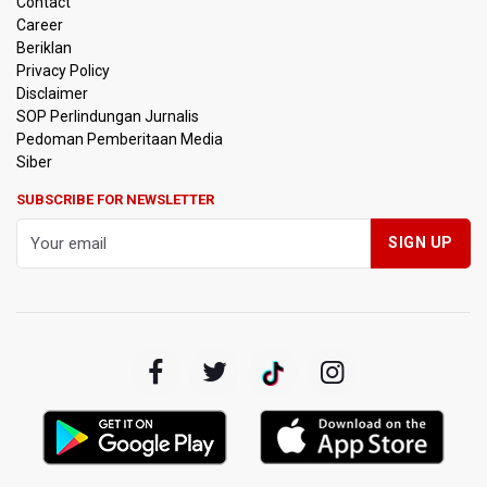
Contact
Hektare
Career
Beriklan
OJK Sebut IASC Terima 1.379 Laporan Kasus Penipuan
Privacy Policy
Keuangan Memanfaatkan AI
Disclaimer
SOP Perlindungan Jurnalis
Pedoman Pemberitaan Media
BRIN Kaji Peluang Industri Panel Surya Generasi Baru
Dikembangkan di Indonesia
Siber
SUBSCRIBE FOR NEWSLETTER
BKSDA Riau Sebut Seekor Gajah Binaan PLG Minas Mati
Akibat Komplikasi Infeksi
Korlantas Polri dan Jasa Marga Bahas Zero ODOL hingga
Integrasi Teknologi Tol Jelang Libur Nataru
Amnesty International Kecam Penggusuran Paksa Petani
di Luwu Timur, Desak Hentikan Kekerasan terhadap
Warga Berdalih PSN
Kebakaran Landa Blok Bantengan di Kawasan Taman
Nasional Bromo Tengger Semeru, Tiga Jalur Akses
Wisata Ditutup