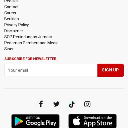
Redaksi
Contact
Timnas Indonesia Tersingkir di Piala AFF 2026 Setelah
Career
Ditahan Imbang Singapura 1-1
Beriklan
Privacy Policy
Pemerintah Matangkan Rencana Pembaruan Buku Ajar
Disclaimer
Nasional
SOP Perlindungan Jurnalis
Pedoman Pemberitaan Media
Pendakian Gunung Gede Pangrango Ditutup karena
Siber
Kebakaran Alun-alun Suryakancana
SUBSCRIBE FOR NEWSLETTER
Menkomdigi Sebut Kehadiran AI Factory Perkuat Posisi
Indonesia
Perumnas Bangun Hunian Bersubsidi dengan Konsep
TOD di Kemayoran
Bank Indonesia Sebut Cadangan Devisa Akhir Juli
Sebesar 145,3 Miliar Dolar AS
Penjelasan Kemenkes: Pasien BPJS Kesehatan Viral
Tunggu 8 Jam karena HCU RSCM Terbatas