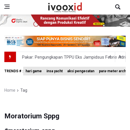
Pakar: Pengungkapan TPPU Eks Jampidsus Febrie Adrian
Tim 9 Kejagung Periksa Febrie Adransayah sebagai Ters
TRENDS # :
hari game
insa yacht
aksi pengecatan
para-meter archer
BPIP: Satu Siswa Sekolah Rakyat Jadi Calon Paskibraka 
BNPB Minta Pemprov Kalimantan Barat Tinjau Kembali
Home
Tag
Kemensos Targetkan 150 Ribu Siswa Masuk Program Se
Moratorium Sppg