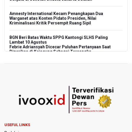
Amnesty International Kecam Penangkapan Dua
Warganet atas Konten Pidato Presiden, Nilai
Kriminalisasi Kritik Persempit Ruang Sipil
BGN Beri Batas Waktu SPPG Kantongi SLHS Paling
Lambat 10 Agustus
Febrie Adriansyah Dicecar Puluhan Pertanyaan Saat
Diperiksa di Kejagung Sebagai Tersangka
BGN Proses Pemberhentian Tidak Hormat 66 Kepala
SPPG, Sudaryono: Tidak Ada Toleransi bagi Pelanggaran
Disiplin
SEA V Cup 2026: Timnas Voli Putri Indonesia Menang
Lawan Vietnam 3-2
Kebakaran Landa Gedung Bapenda DKI Jakarta
PSSI Evaluasi TImnas Indonesia Setelah Gagal Tembus
USEFUL LINKS
Semifinal Piala AFF 2026