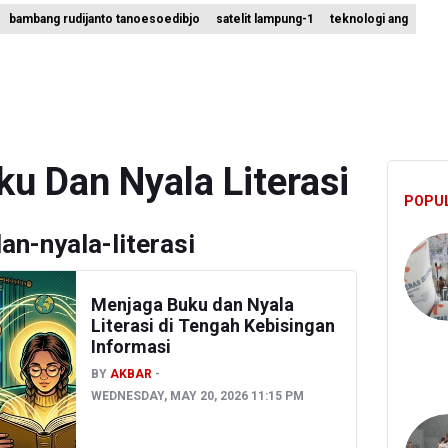
bambang rudijanto tanoesoedibjo
satelit lampung-1
teknologi ang
t Teknologi ANG Berpotensi Hemat Subsidi LPG hingga Rp26 triliun
um Klaim 995 Airsoft Gun di Sekolah Swasta Jaksel Berizin, Bantah
Sebut Insentif Kendaraan Listrik untuk Produk Bernilai Tambah Tingg
u Dan Nyala Literasi
POPU
n-nyala-literasi
Menjaga Buku dan Nyala
Literasi di Tengah Kebisingan
Informasi
BY
AKBAR
WEDNESDAY, MAY 20, 2026 11:15 PM