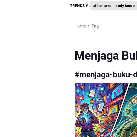
TRENDS # :
latihan arrc
rudy tanoe
BRIN Sebu
Kuasa Huk
Home
Tag
Menperin 
Menjaga Buk
#
menjaga-buku-da