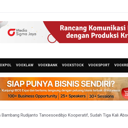
OXPOL
VOOXLAW
VOOXBANK
VOOXSTOCK
VOOXSPORT
VOOXR
 Bambang Rudijanto Tanoesoedibjo Kooperatif, Sudah Tiga Kali Ab
ikan Keamanan Data Proyek Satelit Lampung-1