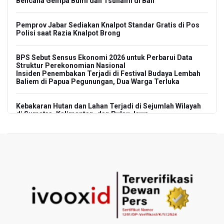
Bencana Gempa Bumi dan Tsunami di Bali
Pemprov Jabar Sediakan Knalpot Standar Gratis di Pos
Polisi saat Razia Knalpot Brong
BPS Sebut Sensus Ekonomi 2026 untuk Perbarui Data
Struktur Perekonomian Nasional
Insiden Penembakan Terjadi di Festival Budaya Lembah
Baliem di Papua Pegunungan, Dua Warga Terluka
Kebakaran Hutan dan Lahan Terjadi di Sejumlah Wilayah
di Sumatra, Kalimantan, dan Pulau Jawa
Kebakaran Hutan dan Lahan Meluas, TNBTS Tutup
Seluruh Akses Wisata Gunung Bromo Guna Efektifkan
Pemadaman
SEA V Cup 2026: Timnas Voli Putri Indonesia Kalah 0-3
Lawan Thailand
Xabi Alonso Sebut Dukungan Penggemar Chelsea
Menakjubkan di GBK, Menang Lawan AC Milan 3-0