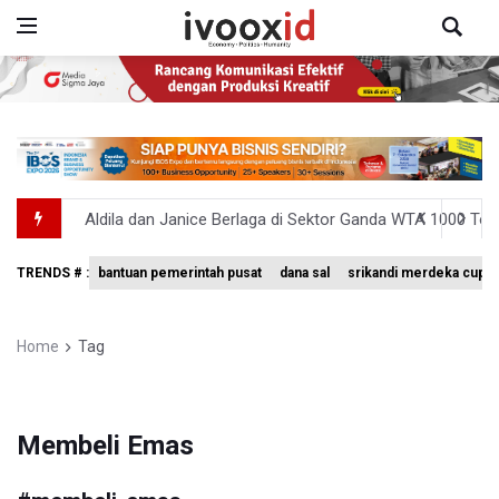
Aldila dan Janice Berlaga di Sektor Ganda WTA 1000 To
Ramai di Media Sosial Soal Rehat Waktu 48 Jam Menuju 
TRENDS # :
bantuan pemerintah pusat
dana sal
srikandi merdeka cup 
Pemerintah Siapkan Stimulus Hadapi Dampak El Nino
Pramono Kembalikan Nama Stasiun LRT Pegangsaan 2 M
Home
Tag
Korlantas Catat 16.812 Pelanggaran Plat Nomor Tereka
Membeli Emas