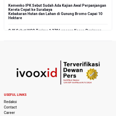
Kemenko IPK Sebut Sudah Ada Kajian Awal Perpanjangan
Kereta Cepat ke Surabaya
Kebakaran Hutan dan Lahan di Gunung Bromo Capai 10
Hektare
OJK Sebut IASC Terima 1.379 Laporan Kasus Penipuan
Keuangan Memanfaatkan AI
BRIN Kaji Peluang Industri Panel Surya Generasi Baru
Dikembangkan di Indonesia
BKSDA Riau Sebut Seekor Gajah Binaan PLG Minas Mati
Akibat Komplikasi Infeksi
Korlantas Polri dan Jasa Marga Bahas Zero ODOL hingga
Integrasi Teknologi Tol Jelang Libur Nataru
USEFUL LINKS
Amnesty International Kecam Penggusuran Paksa Petani
Redaksi
di Luwu Timur, Desak Hentikan Kekerasan terhadap
Warga Berdalih PSN
Contact
Career