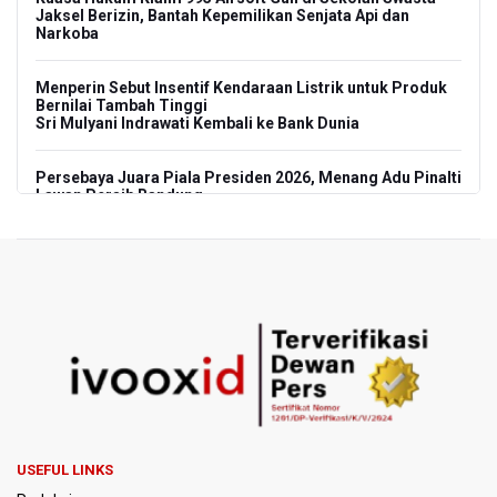
Jaksel Berizin, Bantah Kepemilikan Senjata Api dan
Narkoba
Menperin Sebut Insentif Kendaraan Listrik untuk Produk
Bernilai Tambah Tinggi
Sri Mulyani Indrawati Kembali ke Bank Dunia
Persebaya Juara Piala Presiden 2026, Menang Adu Pinalti
Lawan Persib Bandung
Dari Literasi Teks ke Literasi Multimodal
Kemenag Terbitkan 40 Buku Digital Pendidikan Agama
Islam, Dapat Diunduh Gratis
KKI Sebut Ada 10 Nakes Diduga Beri Komentar Nirempati
pada Unggahan Pasien BPJS Kesehatan
Polda Metro Jaya Pulangkan Tiga WNI Korban TPPO dari
Libya
USEFUL LINKS