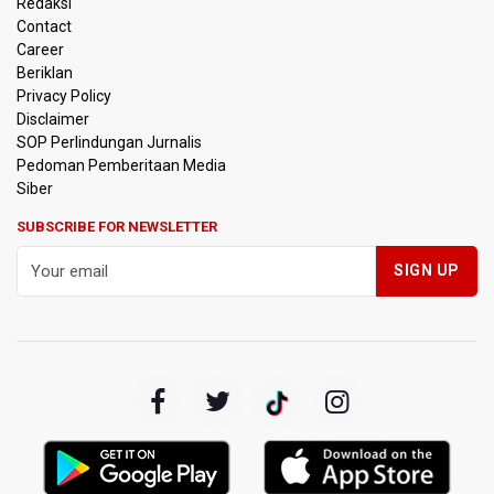
Redaksi
Polisi Selidiki Temuan Senjata Api di Yayasan Sekolah
Contact
Swasta di Jaksel
Career
Beriklan
995 Senjata Api Ditemukan di Sekolah Swasta di Pondok
Privacy Policy
Pinang, Jakarta Selatan
Disclaimer
SOP Perlindungan Jurnalis
Pedoman Pemberitaan Media
Pemerintah Gelar Operasi Modifikasi Cuaca Percepat
Pemadaman Karhutla Gunung Bromo
Siber
SUBSCRIBE FOR NEWSLETTER
Pemerintah Tunda Penerapan Pajak Marketplace, DJP:
Jaga Daya Beli Masyarakat
Kemenkeu Ambil Alih 60 Persen Saham KCIC
Anggota Komisi III DPR Usulkan Mekanisme Pra Judicial
dalam RUU Perampasan Aset
KPK Sebut Pejabat Kemenhut Diduga Menerima 12.500
Dolar Singapura dari Bupati Kuantan Singingi Nonaktif
Suhardiman Amby
Amnesty International Desak Hentikan Sementara dan