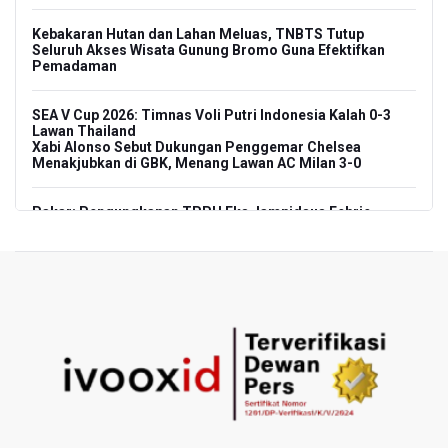
Kebakaran Hutan dan Lahan Meluas, TNBTS Tutup
Seluruh Akses Wisata Gunung Bromo Guna Efektifkan
Pemadaman
SEA V Cup 2026: Timnas Voli Putri Indonesia Kalah 0-3
Lawan Thailand
Xabi Alonso Sebut Dukungan Penggemar Chelsea
Menakjubkan di GBK, Menang Lawan AC Milan 3-0
Pakar: Pengungkapan TPPU Eks Jampidsus Febrie
Adriansyah Harus Buktikan Pidana Asal
Tim 9 Kejagung Periksa Febrie Adransayah sebagai
Tersangka dan Saksi Terkait Kasus TPPU
BPIP: Satu Siswa Sekolah Rakyat Jadi Calon Paskibraka
Nasional
Kemarau Panjang, BNPB Minta Kalbar Tinjau Perda Bakar
Lahan