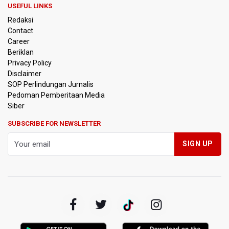
USEFUL LINKS
Kemensos Targetkan 150 Ribu Siswa Masuk Program
Redaksi
Sekolah Rakyat Tahun 2027
Contact
Career
Pemprov DKI Jakarta Pastikan Data Pajak dan Aset
Beriklan
Daerah Aman dari Kebakaran Bapenda
Privacy Policy
Disclaimer
Pertumbuhan Ekonomi 5,3 Persen Belum Cukup
SOP Perlindungan Jurnalis
Dongkrak Optimisme Pasar, Ekonom Sebut Investor
Pedoman Pemberitaan Media
Masih Selektif
Siber
Anggota DPR Desak Polisi Usut Tuntas Temuan Ratusan
SUBSCRIBE FOR NEWSLETTER
Senjata di Sekolah Swasta Jakarta Selatan
Amnesty International Kecam Penangkapan Dua
Warganet atas Konten Pidato Presiden, Nilai
Kriminalisasi Kritik Persempit Ruang Sipil
BGN Beri Batas Waktu SPPG Kantongi SLHS Paling
Lambat 10 Agustus
Febrie Adriansyah Dicecar Puluhan Pertanyaan Saat
Diperiksa di Kejagung Sebagai Tersangka