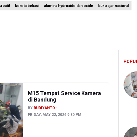
reatif
kereta bekasi
alumina hydroxide dan oxide
buku ajar nasional
i Sebut Kehadiran AI Factory Perkuat Posisi Indonesia
 Bangun Hunian Bersubsidi dengan Konsep TOD di Kemayoran
nesia Sebut Cadangan Devisa Akhir Juli Sebesar 145,3 Miliar Dolar A
POPU
M15 Tempat Service Kamera
di Bandung
BY
BUDIYANTO
FRIDAY, MAY 22, 2026 9:30 PM