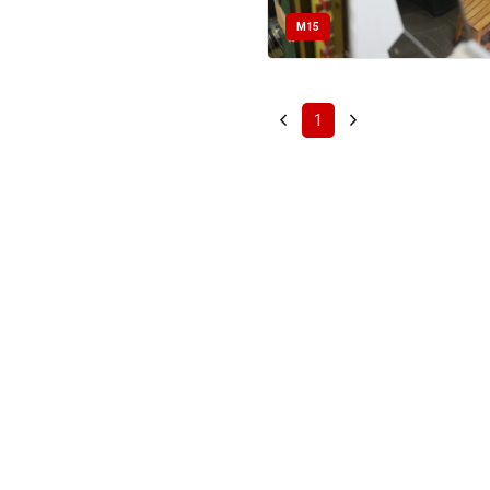
M15
1