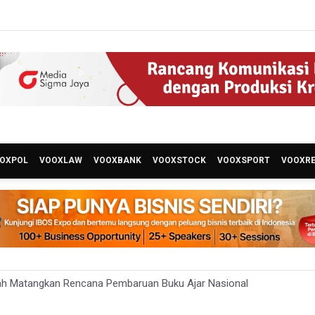
OXPOL
VOOXLAW
VOOXBANK
VOOXSTOCK
VOOXSPORT
VOOXR
ah Matangkan Rencana Pembaruan Buku Ajar Nasional
 Gunung Gede Pangrango Ditutup karena Kebakaran Alun-alun Sury