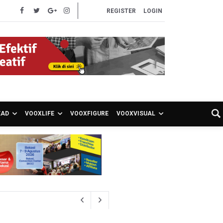
REGISTER
LOGIN
EAD
VOOXLIFE
VOOXFIGURE
VOOXVISUAL
akancana