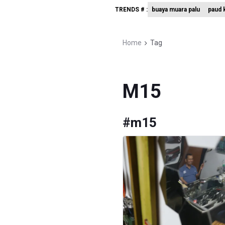
TRENDS # :
buaya muara palu
paud k
Menkomdig
Perumnas
Home
Tag
Bank Indo
M15
#
m15