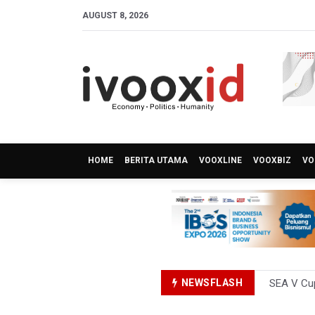
AUGUST 8, 2026
HOME
BERITA UTAMA
VOOXLINE
VOOXBIZ
VO
NEWSFLASH
SEA V Cup
Kebakara