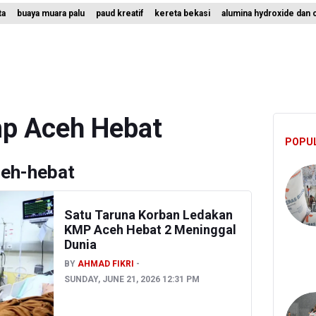
ta
buaya muara palu
paud kreatif
kereta bekasi
alumina hydroxide dan 
uasi TImnas Indonesia Setelah Gagal Tembus Semifinal Piala AFF 20
donesia Tersingkir di Piala AFF 2026 Setelah Ditahan Imbang Singap
ah Matangkan Rencana Pembaruan Buku Ajar Nasional
p Aceh Hebat
POPU
eh-hebat
Satu Taruna Korban Ledakan
KMP Aceh Hebat 2 Meninggal
Dunia
BY
AHMAD FIKRI
SUNDAY, JUNE 21, 2026 12:31 PM