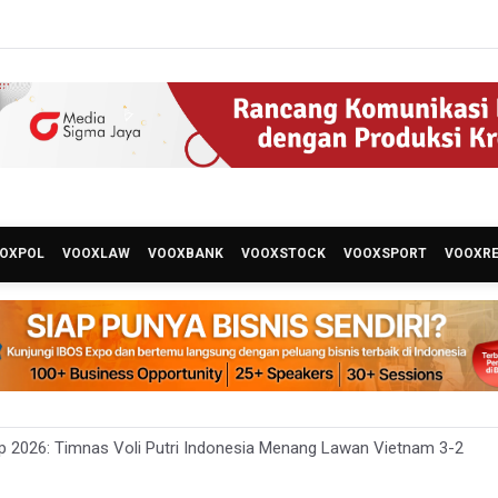
OXPOL
VOOXLAW
VOOXBANK
VOOXSTOCK
VOOXSPORT
VOOXR
 2026: Timnas Voli Putri Indonesia Menang Lawan Vietnam 3-2
n Landa Gedung Bapenda DKI Jakarta