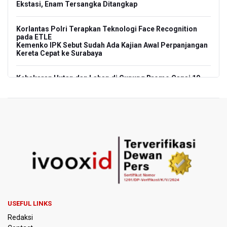
Ekstasi, Enam Tersangka Ditangkap
Korlantas Polri Terapkan Teknologi Face Recognition
pada ETLE
Kemenko IPK Sebut Sudah Ada Kajian Awal Perpanjangan
Kereta Cepat ke Surabaya
Kebakaran Hutan dan Lahan di Gunung Bromo Capai 10
Hektare
OJK Sebut IASC Terima 1.379 Laporan Kasus Penipuan
Keuangan Memanfaatkan AI
BRIN Kaji Peluang Industri Panel Surya Generasi Baru
Dikembangkan di Indonesia
BKSDA Riau Sebut Seekor Gajah Binaan PLG Minas Mati
Akibat Komplikasi Infeksi
USEFUL LINKS
Korlantas Polri dan Jasa Marga Bahas Zero ODOL hingga
Redaksi
Integrasi Teknologi Tol Jelang Libur Nataru