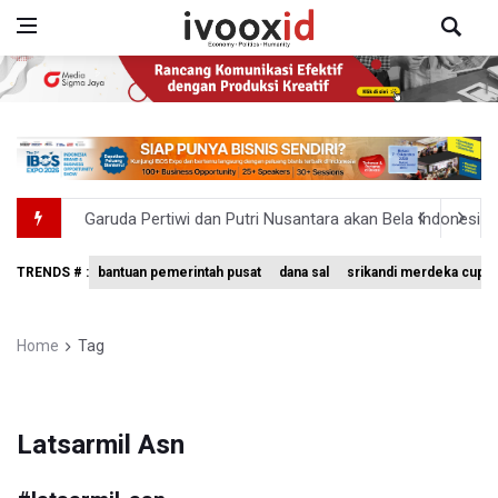
Garuda Pertiwi dan Putri Nusantara akan Bela Indonesia 
Aldila dan Janice Berlaga di Sektor Ganda WTA 1000 To
TRENDS # :
bantuan pemerintah pusat
dana sal
srikandi merdeka cup 
Ramai di Media Sosial Soal Rehat Waktu 48 Jam Menuju 
Pemerintah Siapkan Stimulus Hadapi Dampak El Nino
Home
Tag
Pramono Kembalikan Nama Stasiun LRT Pegangsaan 2 M
Latsarmil Asn