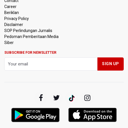
Contact
Career
Amnesty International Kecam Penggusuran Paksa Petani
Beriklan
di Luwu Timur, Desak Hentikan Kekerasan terhadap
Warga Berdalih PSN
Privacy Policy
Disclaimer
SOP Perlindungan Jurnalis
Kebakaran Landa Blok Bantengan di Kawasan Taman
Pedoman Pemberitaan Media
Nasional Bromo Tengger Semeru, Tiga Jalur Akses
Wisata Ditutup
Siber
SUBSCRIBE FOR NEWSLETTER
Malut United Pindah Kandang ke Semarang, Ganti Nama
Jadi Java United FC
Persebaya Lawan Persib Bandung di Final Piala Presiden
2026
Persib Bandung Menuju Final Piala Presiden 2026 Setelah
Memang Lawan Persija 2-1
Kepala BGN Sebut Putusan MK Justru Perkuat Program
Makan Bergizi Gratis
Komisi III DPR Masih Matangkan RUU Perampasan Aset,
Sahroni Usulkan Lembaga Independen Kelola Aset Sitaan