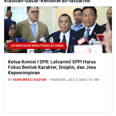
#
latihan-dasar-kemiliteran-latsarmil
LATIHAN DASAR KEMILITERAN LATSARMIL
Ketua Komisi I DPR: Latsarmil SPPI Harus
Fokus Bentuk Karakter, Disiplin, dan Jiwa
Kepemimpinan
BY
FAHRURRAZI ASSYAR
THURSDAY, JULY 2, 2026 7:31 AM