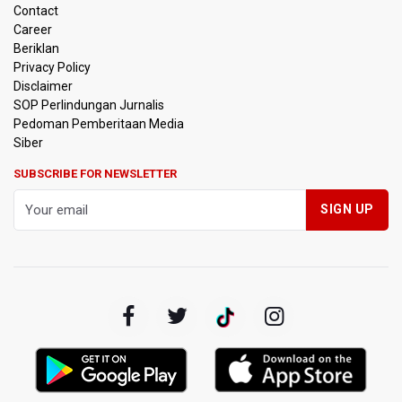
TNI Gelar Latihan Kesiapsiagaan Penanggulangan
Contact
Bencana Gempa Bumi dan Tsunami di Bali
Career
Beriklan
Pemprov Jabar Sediakan Knalpot Standar Gratis di Pos
Privacy Policy
Polisi saat Razia Knalpot Brong
Disclaimer
SOP Perlindungan Jurnalis
Pedoman Pemberitaan Media
BPS Sebut Sensus Ekonomi 2026 untuk Perbarui Data
Struktur Perekonomian Nasional
Siber
SUBSCRIBE FOR NEWSLETTER
Insiden Penembakan Terjadi di Festival Budaya Lembah
Baliem di Papua Pegunungan, Dua Warga Terluka
Kebakaran Hutan dan Lahan Terjadi di Sejumlah Wilayah
di Sumatra, Kalimantan, dan Pulau Jawa
Kebakaran Hutan dan Lahan Meluas, TNBTS Tutup
Seluruh Akses Wisata Gunung Bromo Guna Efektifkan
Pemadaman
SEA V Cup 2026: Timnas Voli Putri Indonesia Kalah 0-3
Lawan Thailand
Xabi Alonso Sebut Dukungan Penggemar Chelsea