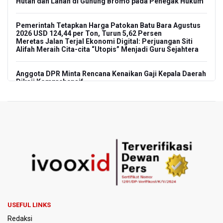
Hutan dan Lahan di Gunung Bromo pada Penegak Hukum
Pemerintah Tetapkan Harga Patokan Batu Bara Agustus
2026 USD 124,44 per Ton, Turun 5,62 Persen
Meretas Jalan Terjal Ekonomi Digital: Perjuangan Siti
Alifah Meraih Cita-cita “Utopis” Menjadi Guru Sejahtera
Anggota DPR Minta Rencana Kenaikan Gaji Kepala Daerah
Dikaji Komprehensif
BGN Wajibkan Ompreng MBG Cantumkan Batas Waktu
Konsumsi Mulai Pekan Depan
BEI Catat Pertumbuhan Investor Saham Capai 10,05 Juta
SID
Flores Bersiap Gelar Festival Golo Koe 2026, Promosikan
Wisata Berkelanjutan
Kemkomdigi Targetkan Reaktivasi IGRS Rampung 2026
USEFUL LINKS
Redaksi