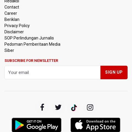
Redaksi
Kemenkeu Ambil Alih 60 Persen Saham KCIC
Contact
Career
Beriklan
Anggota Komisi III DPR Usulkan Mekanisme Pra Judicial
dalam RUU Perampasan Aset
Privacy Policy
Disclaimer
SOP Perlindungan Jurnalis
KPK Sebut Pejabat Kemenhut Diduga Menerima 12.500
Pedoman Pemberitaan Media
Dolar Singapura dari Bupati Kuantan Singingi Nonaktif
Suhardiman Amby
Siber
SUBSCRIBE FOR NEWSLETTER
Amnesty International Desak Hentikan Sementara dan
Evaluasi Program MBG Usai Rentetan Dugaan Keracunan
Massal
Harga Telur dan Daging Ayam Masih Tertekan,
Pemerintah Diminta Lindungi Peternak Kecil
Tak Mampu Bayar Gaji ASN, Ratusan Pemda Dapat
Suntikan Dana Rp20,5 Triliun dari Pusat
DPR Pastikan Tak Ada Surpres Pergantian Kapolri
Pemerintah Tambah Penempatan Dana SAL di Himbara