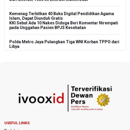
Kemenag Terbitkan 40 Buku Digital Pendidikan Agama
Islam, Dapat Diunduh Gratis
KKI Sebut Ada 10 Nakes Diduga Beri Komentar Nirempati
pada Unggahan Pasien BPJS Kesehatan
Polda Metro Jaya Pulangkan Tiga WNI Korban TPPO dari
Libya
Polisi Selidiki Temuan Senjata Api di Yayasan Sekolah
Swasta di Jaksel
995 Senjata Api Ditemukan di Sekolah Swasta di Pondok
Pinang, Jakarta Selatan
Pemerintah Gelar Operasi Modifikasi Cuaca Percepat
Pemadaman Karhutla Gunung Bromo
Pemerintah Tunda Penerapan Pajak Marketplace, DJP:
Jaga Daya Beli Masyarakat
USEFUL LINKS