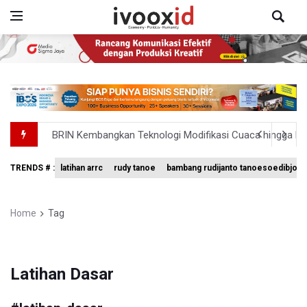
BRIN Kembangkan Teknologi Modifikasi Cuaca hingga De
KPK Minta Bambang Rudijanto Tanoesoedibjo Kooperatif
TRENDS # :
latihan arrc
rudy tanoe
bambang rudijanto tanoesoedibjo
BRIN Pastikan Keamanan Data Proyek Satelit Lampung-
BRIN Sebut Teknologi ANG Berpotensi Hemat Subsidi LPG 
Home
Tag
Kuasa Hukum Klaim 995 Airsoft Gun di Sekolah Swasta Ja
Latihan Dasar