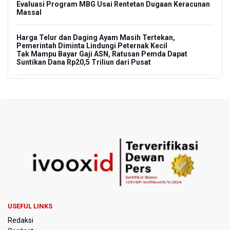
Evaluasi Program MBG Usai Rentetan Dugaan Keracunan
Massal
Harga Telur dan Daging Ayam Masih Tertekan,
Pemerintah Diminta Lindungi Peternak Kecil
Tak Mampu Bayar Gaji ASN, Ratusan Pemda Dapat
Suntikan Dana Rp20,5 Triliun dari Pusat
DPR Pastikan Tak Ada Surpres Pergantian Kapolri
Pemerintah Tambah Penempatan Dana SAL di Himbara
OJK Wajibkan Pindar Serahkan Data Transaksi
Pendanaan
Garuda Pertiwi dan Putri Nusantara akan Bela Indonesia
di Srikandi Merdeka Cup 2026
Aldila dan Janice Berlaga di Sektor Ganda WTA 1000
USEFUL LINKS
Toronto dengan Partner Berbeda
Redaksi