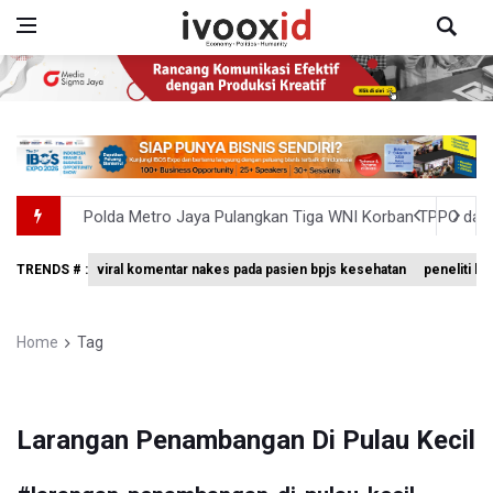
Polda Metro Jaya Pulangkan Tiga WNI Korban TPPO dari 
Polisi Selidiki Temuan Senjata Api di Yayasan Sekolah Sw
TRENDS # :
viral komentar nakes pada pasien bpjs kesehatan
peneliti bri
995 Senjata Api Ditemukan di Sekolah Swasta di Pondok 
Pemerintah Gelar Operasi Modifikasi Cuaca Percepat
Home
Tag
Swiss-Belcourt Bogor Hadirkan Promo "Merdeka Escape
Larangan Penambangan Di Pulau Kecil