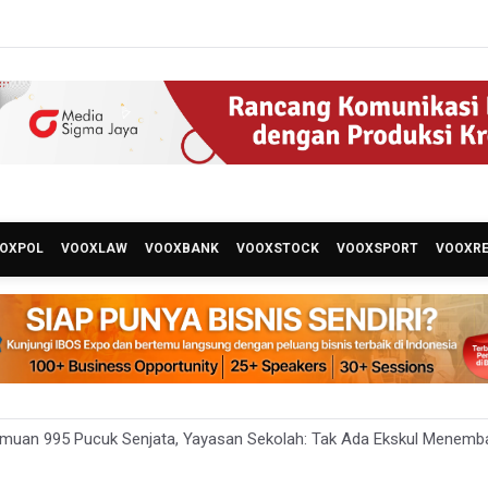
OXPOL
VOOXLAW
VOOXBANK
VOOXSTOCK
VOOXSPORT
VOOXR
emuan 995 Pucuk Senjata, Yayasan Sekolah: Tak Ada Ekskul Menemb
a Permintaan Kejaksaan Agung Periksa Febrie Adriansyah