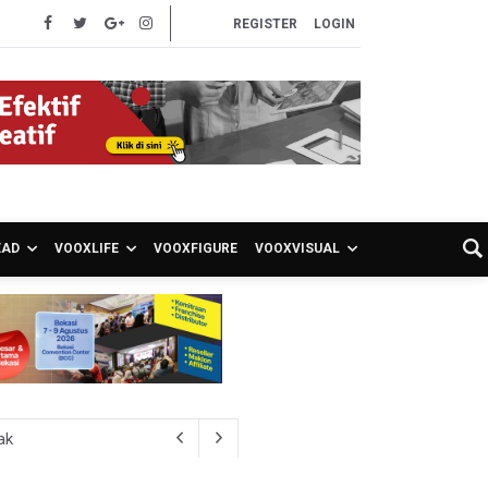
REGISTER
LOGIN
EAD
VOOXLIFE
VOOXFIGURE
VOOXVISUAL
ak