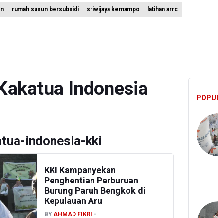
an
rumah susun bersubsidi
sriwijaya kemampo
latihan arrc
ian ESDM Kaji Pengembangan PLTS Sepanjang Jalan Tol Trans-Jawa
angkan Teknologi Modifikasi Cuaca hingga Desalinasi Air Laut Men
 Bambang Rudijanto Tanoesoedibjo Kooperatif, Sudah Tiga Kali Ab
Kakatua Indonesia
POPU
tua-indonesia-kki
KKI Kampanyekan
Penghentian Perburuan
Burung Paruh Bengkok di
Kepulauan Aru
BY
AHMAD FIKRI