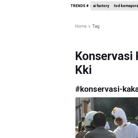
TRENDS # :
ai factory
tod kemayor
Kementer
BRIN Kemb
Home
Tag
KPK Minta
Konservasi 
Kki
#
konservasi-kaka