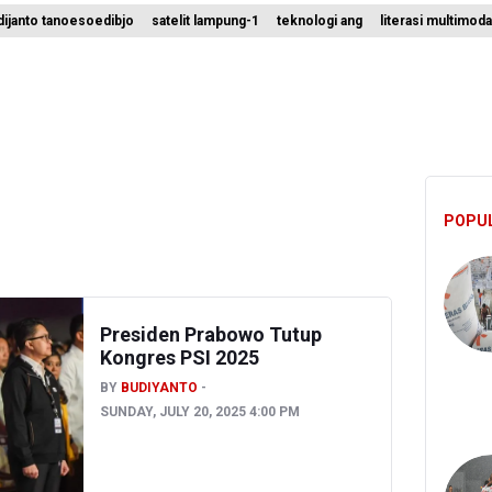
ijanto tanoesoedibjo
satelit lampung-1
teknologi ang
literasi multimoda
um Klaim 995 Airsoft Gun di Sekolah Swasta Jaksel Berizin, Bantah
Sebut Insentif Kendaraan Listrik untuk Produk Bernilai Tambah Tingg
ni Indrawati Kembali ke Bank Dunia
POPU
Presiden Prabowo Tutup
Kongres PSI 2025
BY
BUDIYANTO
SUNDAY, JULY 20, 2025 4:00 PM