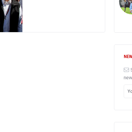
NEW
ne