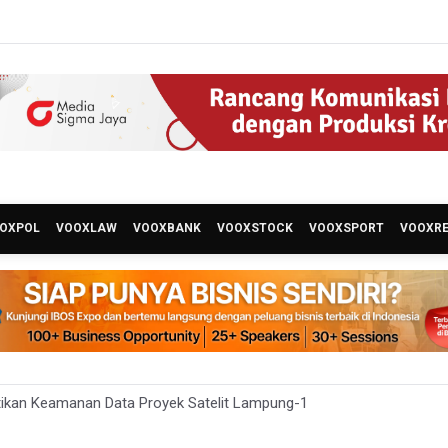
OXPOL
VOOXLAW
VOOXBANK
VOOXSTOCK
VOOXSPORT
VOOXR
ikan Keamanan Data Proyek Satelit Lampung-1
t Teknologi ANG Berpotensi Hemat Subsidi LPG hingga Rp26 triliun