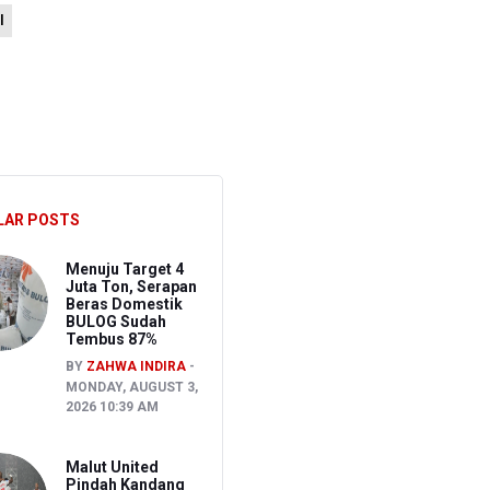
l
 Kepemilikan Senjata Api dan Narkoba
i
LAR POSTS
Menuju Target 4
Juta Ton, Serapan
Beras Domestik
BULOG Sudah
Tembus 87%
BY
ZAHWA INDIRA
MONDAY, AUGUST 3,
2026 10:39 AM
Malut United
Pindah Kandang