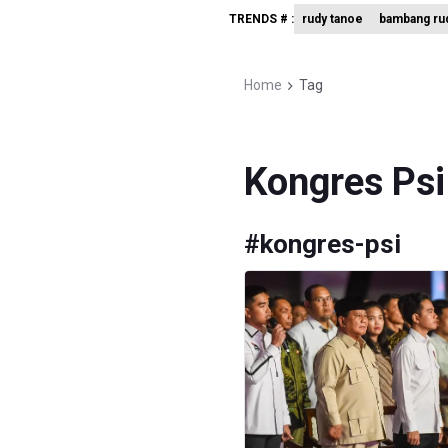
TRENDS # :
rudy tanoe
bambang rud
Kuasa Huk
Menperin 
Home
Tag
Sri Mulya
Kongres Psi
#
kongres-psi