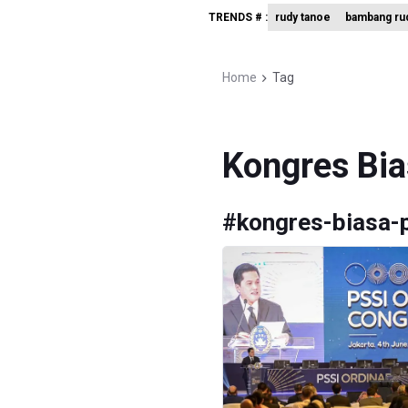
TRENDS # :
rudy tanoe
bambang rud
Sri Mulya
Persebaya
Home
Tag
Dari Liter
Kongres Bia
#
kongres-biasa-