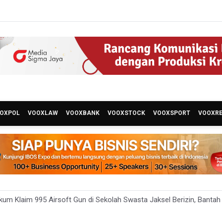
OXPOL
VOOXLAW
VOOXBANK
VOOXSTOCK
VOOXSPORT
VOOXR
um Klaim 995 Airsoft Gun di Sekolah Swasta Jaksel Berizin, Bantah
Sebut Insentif Kendaraan Listrik untuk Produk Bernilai Tambah Tingg