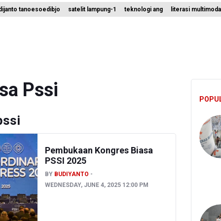
ijanto tanoesoedibjo
satelit lampung-1
teknologi ang
literasi multimoda
ni Indrawati Kembali ke Bank Dunia
 Juara Piala Presiden 2026, Menang Adu Pinalti Lawan Persib Bandu
asi Teks ke Literasi Multimodal
sa Pssi
POPU
pssi
Pembukaan Kongres Biasa
PSSI 2025
BY
BUDIYANTO
WEDNESDAY, JUNE 4, 2025 12:00 PM