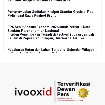
Bencana Gempa Bumi dan Tsunami di Bali
Pemprov Jabar Sediakan Knalpot Standar Gratis di Pos
Polisi saat Razia Knalpot Brong
BPS Sebut Sensus Ekonomi 2026 untuk Perbarui Data
Struktur Perekonomian Nasional
Insiden Penembakan Terjadi di Festival Budaya Lembah
Baliem di Papua Pegunungan, Dua Warga Terluka
Kebakaran Hutan dan Lahan Terjadi di Sejumlah Wilayah
di Sumatra, Kalimantan, dan Pulau Jawa
Kebakaran Hutan dan Lahan Meluas, TNBTS Tutup
Seluruh Akses Wisata Gunung Bromo Guna Efektifkan
Pemadaman
SEA V Cup 2026: Timnas Voli Putri Indonesia Kalah 0-3
Lawan Thailand
Xabi Alonso Sebut Dukungan Penggemar Chelsea
Menakjubkan di GBK, Menang Lawan AC Milan 3-0